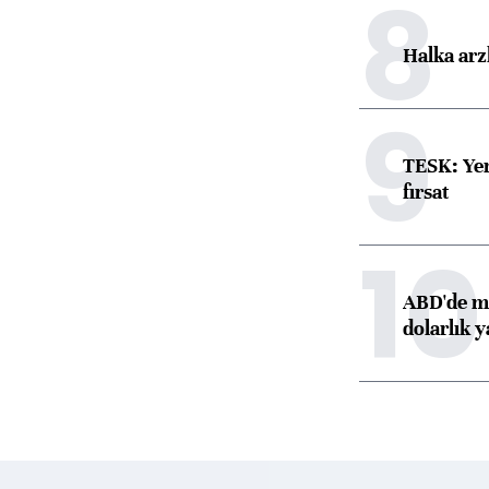
8
Halka arz
9
TESK: Yen
fırsat
10
ABD'de ma
dolarlık y