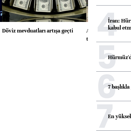
4
İran: Hür
kabul etm
Döviz mevduatları artışa geçti
ABD'de konut başla
5
toparlandı
Hürmüz'de
6
7 başlıkla
7
En yüksek