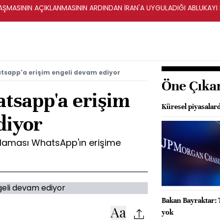
ŞMASININ AÇIKLANMASININ ARDINDAN İRAN'A UYGULADIĞI ABLUKAYI
tsapp'a erişim engeli devam ediyor
Öne Çıka
atsapp'a erişim
Küresel piyasalar
diyor
laması WhatsApp'ın erişime
Bakan Bayraktar: T
yok