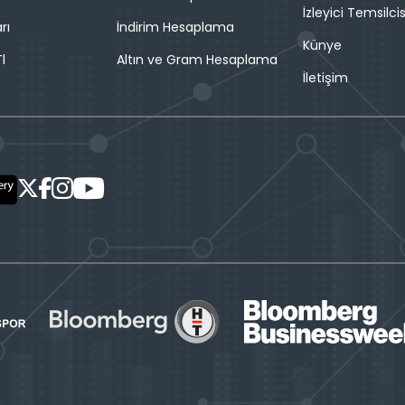
İzleyici Temsilcis
rı
İndirim Hesaplama
Künye
l
Altın ve Gram Hesaplama
İletişim