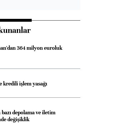
kunanlar
an'dan 364 milyon euroluk
 kredili işlem yasağı
Almanya, Commerzbank
Ba
bazı depolama ve iletim
nde değişiklik
konusunda Unicredit ile
me
görüşmelere hazırlanıyor