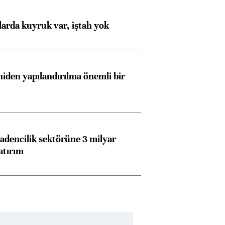
larda kuyruk var, iştah yok
iden yapılandırılma önemli bir
dencilik sektörüne 3 milyar
atırım