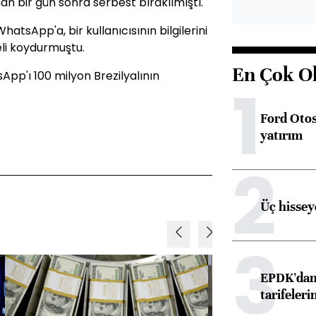
 bir gün sonra serbest bırakılmıştı.
hatsApp'a, bir kullanıcısının bilgilerini
eli koydurmuştu.
En Çok O
pp'ı 100 milyon Brezilyalının
1
Ford Otos
yatırım
2
Üç hisseye
3
EPDK'dan 
tarifeleri