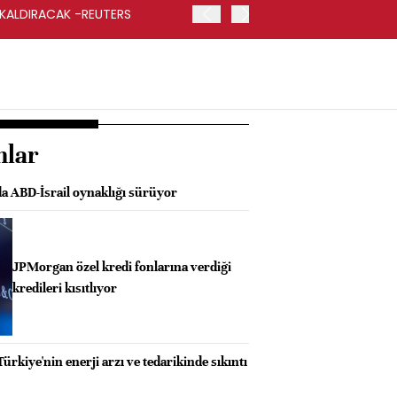
 KALDIRACAK -REUTERS
ABD DIŞİŞLERİ BAKANLIĞI
UYGULANACAK
nlar
da ABD-İsrail oynaklığı sürüyor
JPMorgan özel kredi fonlarına verdiği
kredileri kısıtlıyor
ürkiye'nin enerji arzı ve tedarikinde sıkıntı