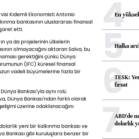
4
En yüksek
rvisi Kıdemli Ekonomisti Antonio
lkınma bankasının uluslararası finansal
5
şaret etti.
n ya da projelerinin ülkelerin
Halka arz
kısının olmayacağını aktaran Salva, bu
lmaması gerektiğini çünkü Dünya
6
Kurumunun (IFC) küresel finansal
uzun vadeli büyümelerine fazla bir
TESK: Yen
fırsat
Dünya Bankası'yla aynı rolü
lva, Dünya Bankası'ndan farklı olarak
7
elişimi üzerine odaklanacağını
ABD'de ma
dolarlık y
r dolarlık yeni bir kalkınma bankası ve
ya Bankası gibi kuruluşlara benzer bir