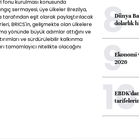
8
vi fonu kurulması konusunda
gıç sermayesi, üye ülkeler Brezilya,
Dünya Ban
a tarafından eşit olarak paylaştırılacak
dolarlık h
rleri, BRICS'in, gelişmekte olan ülkelere
rma yönünde büyük adımlar attığını ve
9
ırımları ve sürdürülebilir kalkınma
ı tamamlayıcı nitelikte olacağını
Ekonomi v
2026
10
EBDK'dan 
tarifeleri