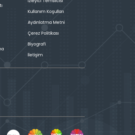
İzleyici Temsilcisi
tı
Kullanım Koşulları
Aydınlatma Metni
Çerez Politikası
Biyografi
ma
İletişim