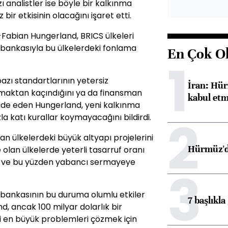
ı analistler ise böyle bir kalkınma
bir etkisinin olacağını işaret etti.
Fabian Hungerland, BRICS ülkeleri
 bankasıyla bu ülkelerdeki fonlama
En Çok O
1
bazı standartlarının yetersiz
İran: Hür
maktan kaçındığını ya da finansman
kabul etm
fade eden Hungerland, yeni kalkınma
2
a katı kurallar koymayacağını bildirdi.
n ülkelerdeki büyük altyapı projelerini
Hürmüz'de
 olan ülkelerde yeterli tasarruf oranı
u ve bu yüzden yabancı sermayeye
3
 bankasının bu duruma olumlu etkiler
7 başlıkla
d, ancak 100 milyar dolarlık bir
i en büyük problemleri çözmek için