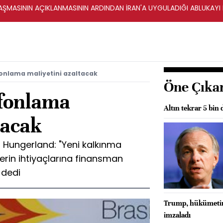
ŞMASININ AÇIKLANMASININ ARDINDAN İRAN'A UYGULADIĞI ABLUKAYI
onlama maliyetini azaltacak
Öne Çıka
 fonlama
Altın tekrar 5 bin
tacak
 Hungerland: "Yeni kalkınma
erin ihtiyaçlarına finansman
 dedi
Trump, hükümetin 
imzaladı