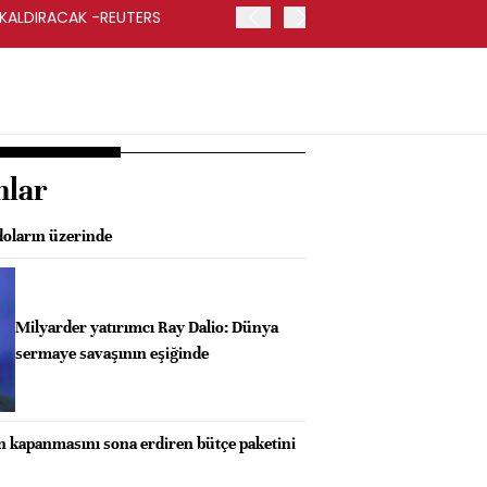
 KALDIRACAK -REUTERS
ABD DIŞİŞLERİ BAKANLIĞI
UYGULANACAK
nlar
 doların üzerinde
Milyarder yatırımcı Ray Dalio: Dünya
sermaye savaşının eşiğinde
kapanmasını sona erdiren bütçe paketini