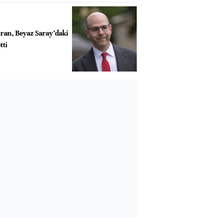
an, Beyaz Saray’daki
tti