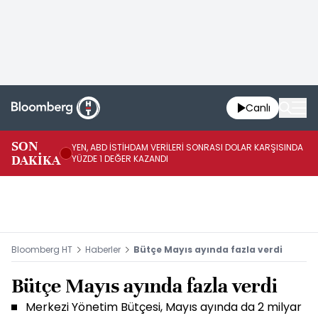
Canlı
SON
YEN, ABD İSTİHDAM VERİLERİ SONRASI DOLAR KARŞISINDA
AB
DAKİKA
YÜZDE 1 DEĞER KAZANDI
YÜ
Bloomberg HT
Haberler
Bütçe Mayıs ayında fazla verdi
Bütçe Mayıs ayında fazla verdi
Merkezi Yönetim Bütçesi, Mayıs ayında da 2 milyar