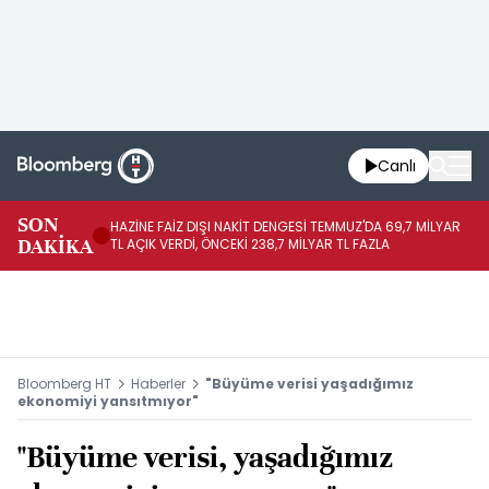
Canlı
SON
HAZİNE FAİZ DIŞI NAKİT DENGESİ TEMMUZ'DA 69,7 MİLYAR
HA
DAKİKA
TL AÇIK VERDİ, ÖNCEKİ 238,7 MİLYAR TL FAZLA
VE
Bloomberg HT
Haberler
"Büyüme verisi yaşadığımız
ekonomiyi yansıtmıyor"
"Büyüme verisi, yaşadığımız