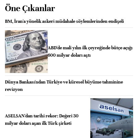
Öne Çıkanlar
BM, İran'a yönelik askeri müdahale söylemlerinden endişeli
ABD'de mali yılın ilk çeyreğinde bütçe açığı
600 milyar doları aştı
Dünya Bankası'ndan Türkiye ve küresel büyüme tahminine
revizyon
ASELSAN'dan tarihi rekor: Değeri 30
milyar doları aşan ilk Türk şirketi