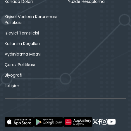
Kanada Doları
Yüzde Hesaplama
Kişisel Verilerin Korunması
Politikası
İzleyici Temsilcisi
Kullanım Koşulları
Aydınlatma Metni
Çerez Politikası
Biyografi
İletişim