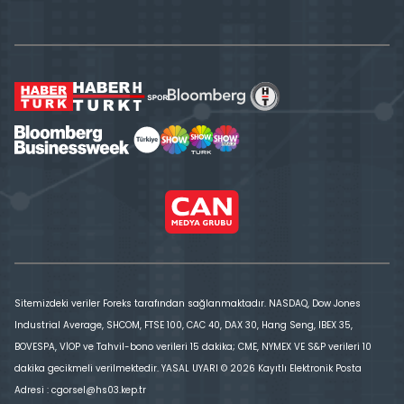
Sitemizdeki veriler Foreks tarafından sağlanmaktadır. NASDAQ, Dow Jones
Industrial Average, SHCOM, FTSE 100, CAC 40, DAX 30, Hang Seng, IBEX 35,
BOVESPA, VİOP ve Tahvil-bono verileri 15 dakika; CME, NYMEX VE S&P verileri 10
dakika gecikmeli verilmektedir. YASAL UYARI © 2026 Kayıtlı Elektronik Posta
Adresi : cgorsel@hs03.kep.tr