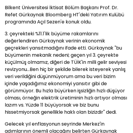
Bilkent Üniversitesi İktisat Bölüm Başkanı Prof. Dr.
Refet Gürkaynak Bloomberg HT'deki Yatırım Kulübü
programında Açıl Sezen'e konuk oldu.
3. çeyrekteki %11.1'lik büyüme rakamlarını
değerlendiren Gürkaynak verinin ekonomik
geçrekleri yansıtmadığını ifade etti. Gürkaynak "bu
büyümenin mekanik nedeni; geçen yıl 3. çeyrekte
küçülmüş olmamız, diğeri de TÜİK'in milli gelir seviyesi
revizyonu...Ben hiç bir şekilde bilerek isteyerek yanlış
veri verildiğini düşünmüyorum ama bu veri bizim
içinde yaşadığımız ekonomiyi yansıtır gibi de
görünmüyor. Bu hızla büyürken işsizliğin hızlı düşüyor
olması, örneğin elektrik üretiminin hızlı artıyor olması
lazım vs. Yüzde 11 büyüyorsak ve biz bunu
hissetmiyorsak genellikle haklı olan bizizdir" dedi.
Gelecek yıl enflasyonun seyrinde Merkez'in
adımlarının önemli olacağını belirten Gürkaynak