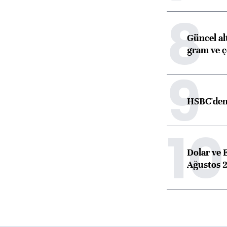
8
Güncel alt
gram ve ç
9
HSBC'den 
10
Dolar ve 
Ağustos 2