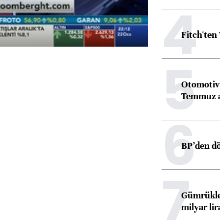
4
Fitch'ten
5
Otomotiv 
Temmuz 
6
BP’den dö
7
Gümrükler
milyar lir