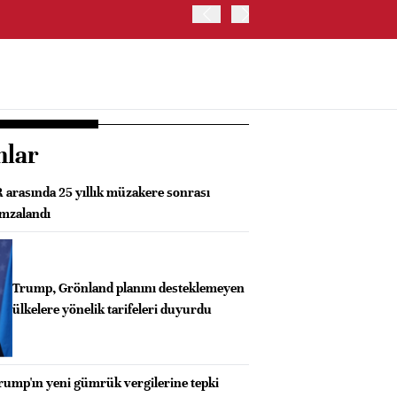
SGK: EN DÜŞÜK EMEKLİ A
ÖDEMELERİ 7 AĞUSTOS 2
nlar
rasında 25 yıllık müzakere sonrası
imzalandı
Trump, Grönland planını desteklemeyen
ülkelere yönelik tarifeleri duyurdu
rump'ın yeni gümrük vergilerine tepki