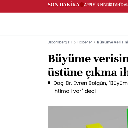
SON DAKİKA
APPLE'IN HİNDİSTAN'DAK
Bloomberg HT
Haberler
Büyüme verisini
Büyüme verisin
üstüne çıkma ih
Doç. Dr. Evren Bolgün, "Büyüm
ihtimali var" dedi