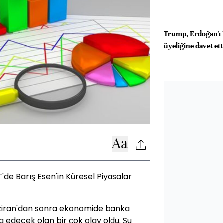
Trump, Erdoğan'ı
üyeliğine davet ett
de Barış Esen'in Küresel Piyasalar
Haziran'dan sonra ekonomide banka
a edecek olan bir çok olay oldu. Şu