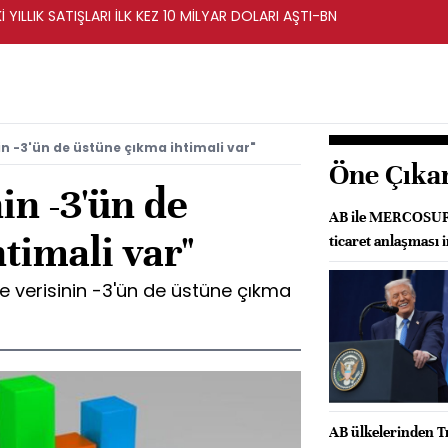
İ YILLIK SATIŞLARI İLK KEZ 10 MİLYAR DOLARI AŞTI-BN
n -3'ün de üstüne çıkma ihtimali var"
Öne Çıka
in -3'ün de
AB ile MERCOSUR a
timali var"
ticaret anlaşması 
e verisinin -3'ün de üstüne çıkma
AB ülkelerinden T