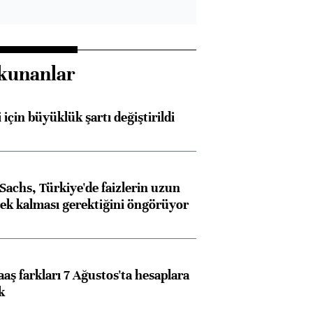
kunanlar
 için büyüklük şartı değiştirildi
achs, Türkiye'de faizlerin uzun
ek kalması gerektiğini öngörüyor
aş farkları 7 Ağustos'ta hesaplara
k