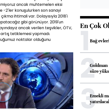
ilmiyoruz ancak muhtemelen eksi
e -2'ler konuşulurken son sanayi
çıkma ihtimali var. Dolayısıyla 2018'i
apatacağız gibi görünüyor. 2019'un
En Çok O
1
ındayız ancak verilen teşvikler, ÖTV,
 artış tetiklemesi yapmadı.
lduğumuz noktalar olduğunu
Bağ evleri
2
Goldman S
süre yüks
3
Emekli ma
Videoyu
yatırılaca
Oynat