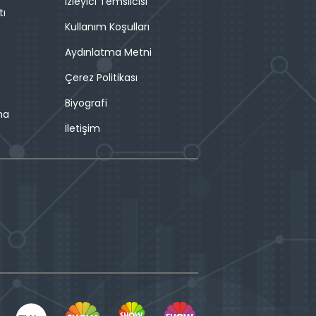
İzleyici Temsilcisi
tı
Kullanım Koşulları
Aydınlatma Metni
Çerez Politikası
Biyografi
ma
İletişim