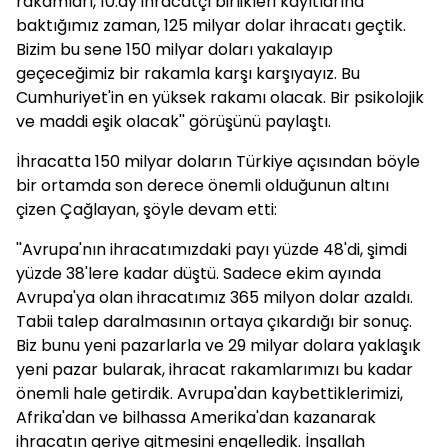
rakamları, 10.ay ihracatçı birlikleri kayıtlarına
baktığımız zaman, 125 milyar dolar ihracatı geçtik.
Bizim bu sene 150 milyar doları yakalayıp
geçeceğimiz bir rakamla karşı karşıyayız. Bu
Cumhuriyet'in en yüksek rakamı olacak. Bir psikolojik
ve maddi eşik olacak'' görüşünü paylaştı.
İhracatta 150 milyar doların Türkiye açısından böyle
bir ortamda son derece önemli olduğunun altını
çizen Çağlayan, şöyle devam etti:
''Avrupa'nın ihracatımızdaki payı yüzde 48'di, şimdi
yüzde 38'lere kadar düştü. Sadece ekim ayında
Avrupa'ya olan ihracatımız 365 milyon dolar azaldı.
Tabii talep daralmasının ortaya çıkardığı bir sonuç.
Biz bunu yeni pazarlarla ve 29 milyar dolara yaklaşık
yeni pazar bularak, ihracat rakamlarımızı bu kadar
önemli hale getirdik. Avrupa'dan kaybettiklerimizi,
Afrika'dan ve bilhassa Amerika'dan kazanarak
ihracatın geriye gitmesini engelledik. İnşallah