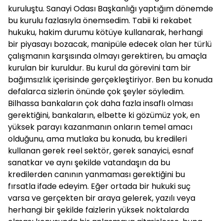
kuruluştu. Sanayi Odası Başkanlığı yaptığım dönemde
bu kurulu fazlasıyla önemsedim. Tabii ki rekabet
hukuku, hakim durumu kötüye kullanarak, herhangi
bir piyasayı bozacak, manipüle edecek olan her türlü
çalışmanın karşısında olmayı gerektiren, bu amaçla
kurulan bir kuruldur. Bu kurul da görevini tam bir
bağımsızlık içerisinde gerçekleştiriyor. Ben bu konuda
defalarca sizlerin önünde çok şeyler söyledim.
Bilhassa bankaların çok daha fazla insaflı olması
gerektiğini, bankaların, elbette ki gözümüz yok, en
yüksek parayı kazanmanın onların temel amacı
olduğunu, ama mutlaka bu konuda, bu kredileri
kullanan gerek reel sektör, gerek sanayici, esnaf
sanatkar ve aynı şekilde vatandaşın da bu
kredilerden canının yanmaması gerektiğini bu
fırsatla ifade edeyim. Eğer ortada bir hukuki suç
varsa ve gerçekten bir araya gelerek, yazılı veya
herhangi bir şekilde faizlerin yüksek noktalarda