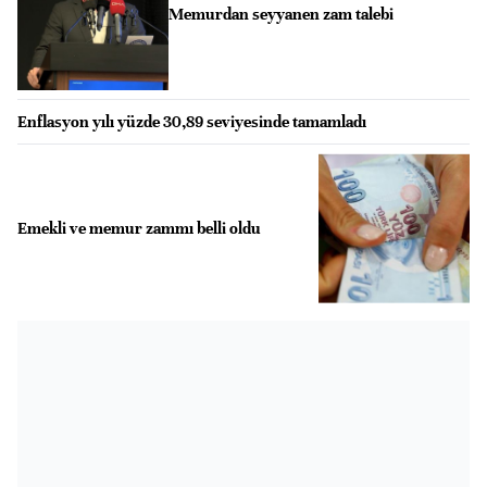
Memurdan seyyanen zam talebi
Enflasyon yılı yüzde 30,89 seviyesinde tamamladı
Emekli ve memur zammı belli oldu