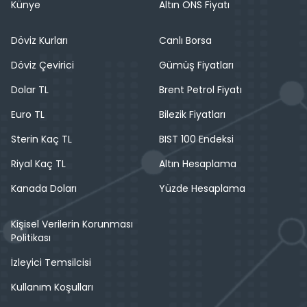
Künye
Altın ONS Fiyatı
Döviz Kurları
Canlı Borsa
Döviz Çevirici
Gümüş Fiyatları
Dolar TL
Brent Petrol Fiyatı
Euro TL
Bilezik Fiyatları
Sterin Kaç TL
BIST 100 Endeksi
Riyal Kaç TL
Altın Hesaplama
Kanada Doları
Yüzde Hesaplama
Kişisel Verilerin Korunması
Politikası
İzleyici Temsilcisi
Kullanım Koşulları