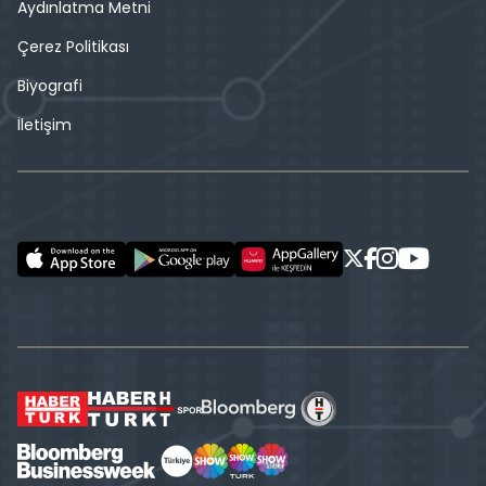
Aydınlatma Metni
Çerez Politikası
Biyografi
İletişim