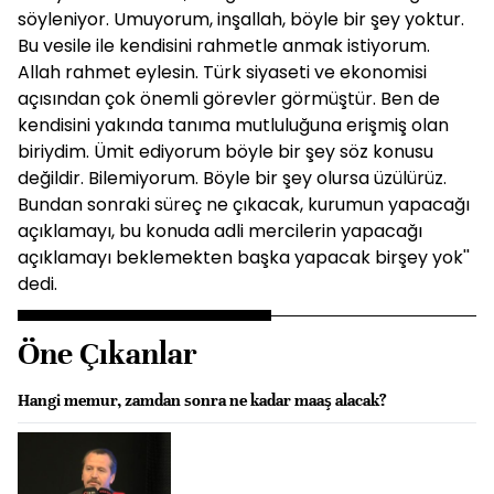
söyleniyor. Umuyorum, inşallah, böyle bir şey yoktur.
Bu vesile ile kendisini rahmetle anmak istiyorum.
Allah rahmet eylesin. Türk siyaseti ve ekonomisi
açısından çok önemli görevler görmüştür. Ben de
kendisini yakında tanıma mutluluğuna erişmiş olan
biriydim. Ümit ediyorum böyle bir şey söz konusu
değildir. Bilemiyorum. Böyle bir şey olursa üzülürüz.
Bundan sonraki süreç ne çıkacak, kurumun yapacağı
açıklamayı, bu konuda adli mercilerin yapacağı
açıklamayı beklemekten başka yapacak birşey yok''
dedi.
Öne Çıkanlar
Hangi memur, zamdan sonra ne kadar maaş alacak?