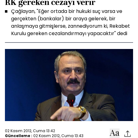
RK gereken cezayı verir
Çağlayan, "Eğer ortada bir hukuki suç varsa ve
gerçekten (bankalar) bir araya gelerek, bir
anlaşmaya gitmişlerse, zannediyorum ki, Rekabet
Kurulu gereken cezalandırmayı yapacaktır" dedi
02 Kasım 2012, Cuma 13:42
Güncelleme :
02 Kasım 2012, Cuma 13:43