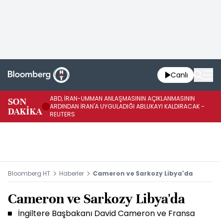
Canlı
ABD, İRAN-UMMAN ANLAŞMASININ AÇIKLANMASININ
AB
SON
ARDINDAN İRAN'A UYGULADIĞI ABLUKAYI KALDIRACAK -
GE
DAKİKA
REUTERS
UY
Bloomberg HT
Haberler
Cameron ve Sarkozy Libya'da
Cameron ve Sarkozy Libya'da
İngiltere Başbakanı David Cameron ve Fransa