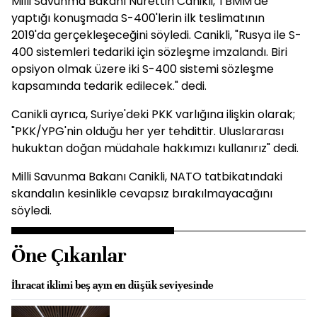
Milli Savunma Bakanı Nurettin Canikli, TBMM'de
yaptığı konuşmada S-400'lerin ilk teslimatının
2019'da gerçekleşeceğini söyledi. Canikli, "Rusya ile S-
400 sistemleri tedariki için sözleşme imzalandı. Biri
opsiyon olmak üzere iki S-400 sistemi sözleşme
kapsamında tedarik edilecek." dedi.
Canikli ayrıca, Suriye'deki PKK varlığına ilişkin olarak;
"PKK/YPG'nin olduğu her yer tehdittir. Uluslararası
hukuktan doğan müdahale hakkımızı kullanırız" dedi.
Milli Savunma Bakanı Canikli, NATO tatbikatındaki
skandalın kesinlikle cevapsız bırakılmayacağını
söyledi.
Öne Çıkanlar
İhracat iklimi beş ayın en düşük seviyesinde