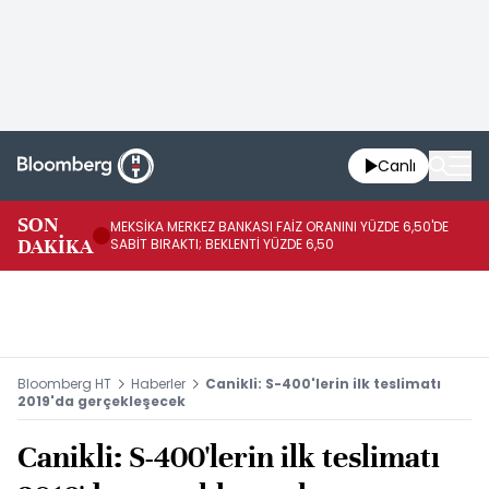
Canlı
SON
MEKSİKA MERKEZ BANKASI FAİZ ORANINI YÜZDE 6,50'DE
OY
DAKİKA
SABİT BIRAKTI; BEKLENTİ YÜZDE 6,50
AÇ
Bloomberg HT
Haberler
Canikli: S-400'lerin ilk teslimatı
2019'da gerçekleşecek
Canikli: S-400'lerin ilk teslimatı