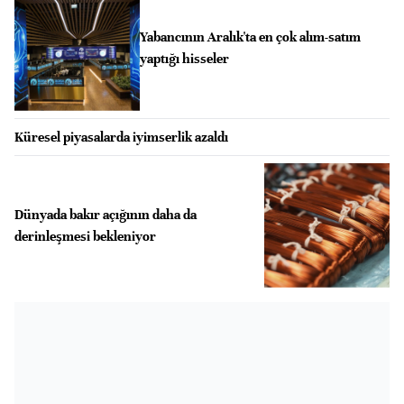
Yabancının Aralık'ta en çok alım-satım
yaptığı hisseler
Küresel piyasalarda iyimserlik azaldı
Dünyada bakır açığının daha da
derinleşmesi bekleniyor