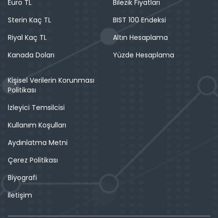
Euro TL
Bilezik Fiyatları
Sterin Kaç TL
BIST 100 Endeksi
Riyal Kaç TL
Altın Hesaplama
Kanada Doları
Yüzde Hesaplama
Kişisel Verilerin Korunması
Politikası
İzleyici Temsilcisi
Kullanım Koşulları
Aydınlatma Metni
Çerez Politikası
Biyografi
İletişim