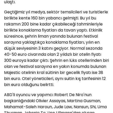
ulaştı.
Geçtiğimiz yıl medya, sektör temsilcileri ve turistlerle
birlikte kente 160 bin yabancı gelmişti. Bu yıl bu
rakamın 200 bine kadar çıkabileceği tahminleriyle
birlikte konaklama fiyatları da tavan yaptı. Etkinlik
süresince, şehrin liman yanında bulunan festival
sarayına yaklaştıkça konaklama fiyatları, yılın en
düşük seviyesinin 3 katını geçiyor. Normal sezonda
40-50 euro civarında olan 2 yıldızlı bir otelin fiyatı
300 euroya kadar çıktı. Şehrin en lüks otellerinden biri
olan ve festival sarayına en yakın konumda bulunan
Majestic otelinin kral süitinin bir gecelik fiyatı ise 38
bin euro. Otel yöneticileri, aynı suitin kış tarifesinin 12
bin euro olduğunu belirtti.
ABD'li oyuncu ve yapımcı Robert De Niro'nun
başkanlığındaki Olivier Assayas, Martina Gusman,
Mahamat-Saleh Haroun, Jude Law, Nansun, Shi, Uma
Thurman, Johnnie To, Linn Ullmann'dan oluşan