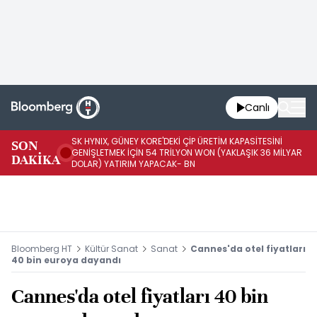
Canlı
SK HYNIX, GÜNEY KORE'DEKİ ÇİP ÜRETİM KAPASİTESİNİ
SON
BO
GENİŞLETMEK İÇİN 54 TRİLYON WON (YAKLAŞIK 36 MİLYAR
DAKİKA
AR
DOLAR) YATIRIM YAPACAK- BN
Bloomberg HT
Kültür Sanat
Sanat
Cannes'da otel fiyatları
40 bin euroya dayandı
Cannes'da otel fiyatları 40 bin