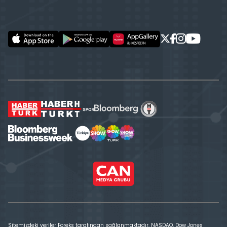
Sitemizdeki veriler Foreks tarafından sağlanmaktadır. NASDAQ, Dow Jones