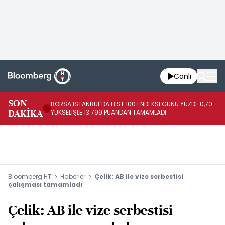
Canlı
SON
BORSA İSTANBUL'DA BIST 100 ENDEKSİ GÜNÜ YÜZDE 0,70
AB
DAKİKA
YÜKSELİŞLE 13.799 PUANDAN TAMAMLADI
AR
Bloomberg HT
Haberler
Çelik: AB ile vize serbestisi
çalışması tamamladı
Çelik: AB ile vize serbestisi