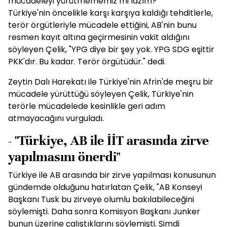
mücadeleyi yürütmememiz mi lazım?"
Türkiye'nin öncelikle karşı karşıya kaldığı tehditlerle,
terör örgütleriyle mücadele ettiğini, AB'nin bunu
resmen kayıt altına geçirmesinin vakit aldığını
söyleyen Çelik, "YPG diye bir şey yok. YPG SDG eşittir
PKK'dır. Bu kadar. Terör örgütüdür." dedi.
Zeytin Dalı Harekatı ile Türkiye'nin Afrin'de meşru bir
mücadele yürüttüğü söyleyen Çelik, Türkiye'nin
terörle mücadelede kesinlikle geri adım
atmayacağını vurguladı.
- "Türkiye, AB ile İİT arasında zirve
yapılmasını önerdi"
Türkiye ile AB arasında bir zirve yapılması konusunun
gündemde olduğunu hatırlatan Çelik, "AB Konseyi
Başkanı Tusk bu zirveye olumlu bakılabileceğini
söylemişti. Daha sonra Komisyon Başkanı Junker
bunun üzerine çalıştıklarını söylemişti. Şimdi