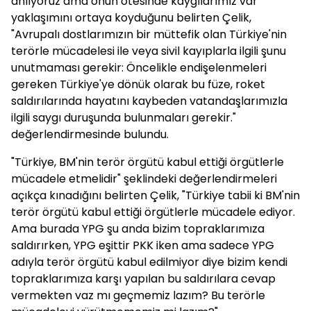
anlıyoruz ama onun ötesinde kaygılarımız var"
yaklaşımını ortaya koyduğunu belirten Çelik,
"Avrupalı dostlarımızın bir müttefik olan Türkiye'nin
terörle mücadelesi ile veya sivil kayıplarla ilgili şunu
unutmaması gerekir: Öncelikle endişelenmeleri
gereken Türkiye'ye dönük olarak bu füze, roket
saldırılarında hayatını kaybeden vatandaşlarımızla
ilgili saygı duruşunda bulunmaları gerekir."
değerlendirmesinde bulundu.
"Türkiye, BM'nin terör örgütü kabul ettiği örgütlerle
mücadele etmelidir" şeklindeki değerlendirmeleri
açıkça kınadığını belirten Çelik, "Türkiye tabii ki BM'nin
terör örgütü kabul ettiği örgütlerle mücadele ediyor.
Ama burada YPG şu anda bizim topraklarımıza
saldırırken, YPG eşittir PKK iken ama sadece YPG
adıyla terör örgütü kabul edilmiyor diye bizim kendi
topraklarımıza karşı yapılan bu saldırılara cevap
vermekten vaz mı geçmemiz lazım? Bu terörle