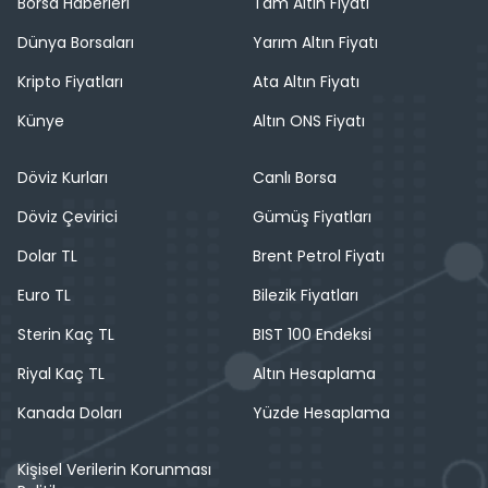
Borsa Haberleri
Tam Altın Fiyatı
Dünya Borsaları
Yarım Altın Fiyatı
Kripto Fiyatları
Ata Altın Fiyatı
Künye
Altın ONS Fiyatı
Döviz Kurları
Canlı Borsa
Döviz Çevirici
Gümüş Fiyatları
Dolar TL
Brent Petrol Fiyatı
Euro TL
Bilezik Fiyatları
Sterin Kaç TL
BIST 100 Endeksi
Riyal Kaç TL
Altın Hesaplama
Kanada Doları
Yüzde Hesaplama
Kişisel Verilerin Korunması