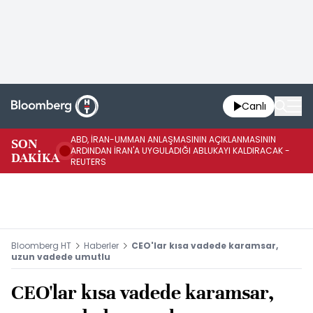
Canlı
ABD, İRAN-UMMAN ANLAŞMASININ AÇIKLANMASININ
AB
SON
ARDINDAN İRAN'A UYGULADIĞI ABLUKAYI KALDIRACAK -
GE
DAKİKA
REUTERS
UY
Bloomberg HT
Haberler
CEO'lar kısa vadede karamsar,
uzun vadede umutlu
CEO'lar kısa vadede karamsar,