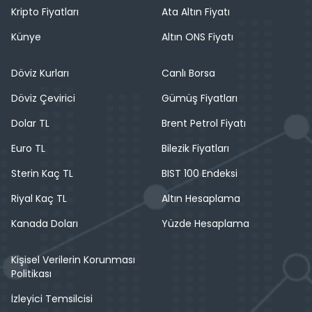
Kripto Fiyatları
Ata Altın Fiyatı
Künye
Altın ONS Fiyatı
Döviz Kurları
Canlı Borsa
Döviz Çevirici
Gümüş Fiyatları
Dolar TL
Brent Petrol Fiyatı
Euro TL
Bilezik Fiyatları
Sterin Kaç TL
BIST 100 Endeksi
Riyal Kaç TL
Altın Hesaplama
Kanada Doları
Yüzde Hesaplama
Kişisel Verilerin Korunması
Politikası
İzleyici Temsilcisi