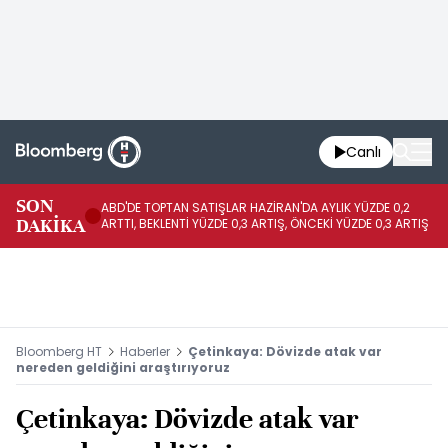
Canlı
SON
ABD'DE TOPTAN SATIŞLAR HAZİRAN'DA AYLIK YÜZDE 0,2
AP
DAKİKA
ARTTI, BEKLENTİ YÜZDE 0,3 ARTIŞ, ÖNCEKİ YÜZDE 0,3 ARTIŞ
KA
Bloomberg HT
Haberler
Çetinkaya: Dövizde atak var
nereden geldiğini araştırıyoruz
Çetinkaya: Dövizde atak var