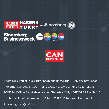
Sitemizdeki veriler Foreks tarafından sağlanmaktadır. NASDAQ, Dow Jones
Industrial Average, SHCOM, FTSE 100, CAC 40, DAX 30, Hang Seng, IBEX 35,
BOVESPA, VİOP ve Tahvil-bono verileri 15 dakika; CME, NYMEX VE S&P verileri 10
dakika gecikmeli verilmektedir. YASAL UYARI © 2026 Kayıtlı Elektronik Posta
Adresi : cgorsel@hs03.kep.tr