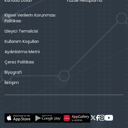
Kanada Doları
Yüzde Hesaplama
Kişisel Verilerin Korunması
Politikası
İzleyici Temsilcisi
Kullanım Koşulları
Aydınlatma Metni
Çerez Politikası
Biyografi
İletişim