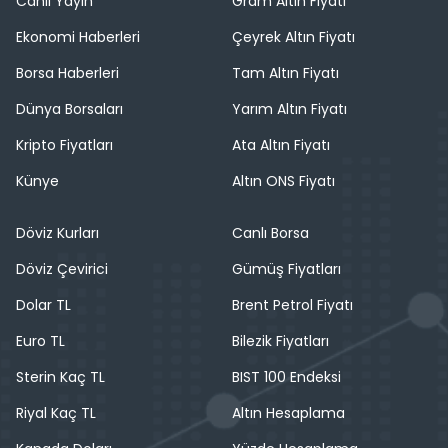
Canlı Yayın
Gram Altın Fiyatı
Ekonomi Haberleri
Çeyrek Altın Fiyatı
Borsa Haberleri
Tam Altın Fiyatı
Dünya Borsaları
Yarım Altın Fiyatı
Kripto Fiyatları
Ata Altın Fiyatı
Künye
Altın ONS Fiyatı
Döviz Kurları
Canlı Borsa
Döviz Çevirici
Gümüş Fiyatları
Dolar TL
Brent Petrol Fiyatı
Euro TL
Bilezik Fiyatları
Sterin Kaç TL
BIST 100 Endeksi
Riyal Kaç TL
Altın Hesaplama