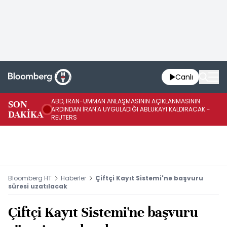
Canlı
ABD, İRAN-UMMAN ANLAŞMASININ AÇIKLANMASININ
AB
SON
ARDINDAN İRAN'A UYGULADIĞI ABLUKAYI KALDIRACAK -
GE
DAKİKA
REUTERS
UY
Bloomberg HT
Haberler
Çiftçi Kayıt Sistemi'ne başvuru
süresi uzatılacak
Çiftçi Kayıt Sistemi'ne başvuru