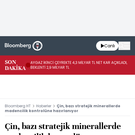
Canlı
SON
AYGAZ İKİNCİ ÇEYREKTE 4,3 MİLYAR TL NET KAR AÇIKLADI,
AB
DAKİKA
BEKLENTİ 2,9 MİLYAR TL
BU
Bloomberg HT
Haberler
Çin, bazı stratejik minerallerde
madencilik kontrolüne hazırlanıyor
Çin, bazı stratejik minerallerde