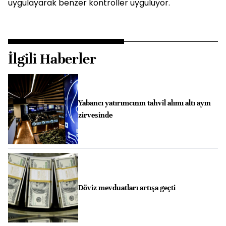
uygulayarak benzer kontroller uyguluyor.
İlgili Haberler
Yabancı yatırımcının tahvil alımı altı ayın
zirvesinde
Döviz mevduatları artışa geçti