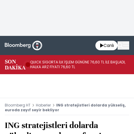
Canlı
SON
QUICK SİGORTA İLK İŞLEM GÜNÜNE 76,60 TL İLE BAŞLADI,
BI
DAKİKA
HALKA ARZ FİYATI 76,60 TL
PU
Bloomberg HT
Haberler
ING stratejistleri dolarda yükseliş,
euroda zayıf seyir bekliyor
ING stratejistleri dolarda