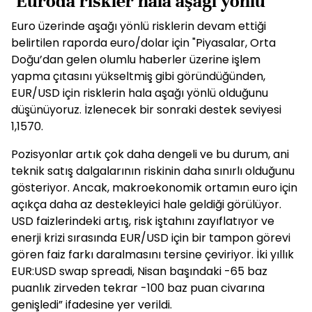
"Euroda riskler hala aşağı yönlü"
Euro üzerinde aşağı yönlü risklerin devam ettiği
belirtilen raporda euro/dolar için "Piyasalar, Orta
Doğu’dan gelen olumlu haberler üzerine işlem
yapma çıtasını yükseltmiş gibi göründüğünden,
EUR/USD için risklerin hala aşağı yönlü olduğunu
düşünüyoruz. İzlenecek bir sonraki destek seviyesi
1,1570.
Pozisyonlar artık çok daha dengeli ve bu durum, ani
teknik satış dalgalarının riskinin daha sınırlı olduğunu
gösteriyor. Ancak, makroekonomik ortamın euro için
açıkça daha az destekleyici hale geldiği görülüyor.
USD faizlerindeki artış, risk iştahını zayıflatıyor ve
enerji krizi sırasında EUR/USD için bir tampon görevi
gören faiz farkı daralmasını tersine çeviriyor. İki yıllık
EUR:USD swap spreadi, Nisan başındaki -65 baz
puanlık zirveden tekrar -100 baz puan civarına
genişledi” ifadesine yer verildi.