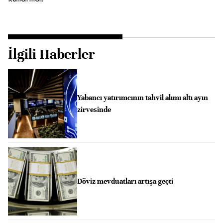
İlgili Haberler
Yabancı yatırımcının tahvil alımı altı ayın
zirvesinde
Döviz mevduatları artışa geçti