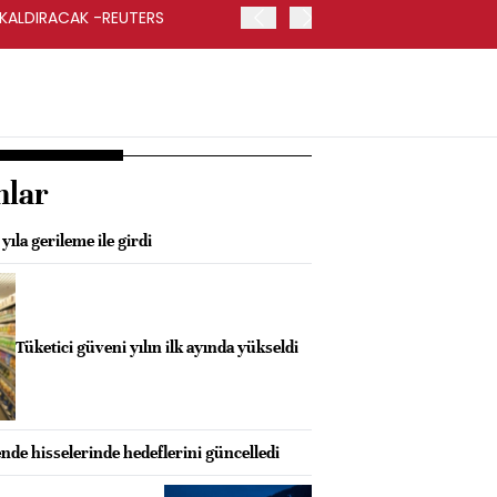
 KALDIRACAK -REUTERS
ABD DIŞİŞLERİ BAKANLIĞI
UYGULANACAK
nlar
ıla gerileme ile girdi
Tüketici güveni yılın ilk ayında yükseldi
de hisselerinde hedeflerini güncelledi