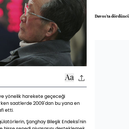
Davos'ta dördünc
eye yönelik harekete geçeceği
erken saatlerde 2009'dan bu yana en
i etti.
latörlerin, Şanghay Bileşik Endeksi'nin
de hisse senedi piyasasını desteklemek