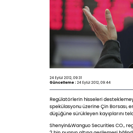
24 Eylül 2012, 09:31
Güncelleme :
24 Eylül 2012, 09:44
Regülatörlerin hisseleri desteklem
spekülasyonu üzerine Çin Borsası, 
düşüğüne sürükleyen kayıplarını telaf
Shenyin&Wanguo Securities CO., regü
2 bin puanın altına gerilemesi hâlin