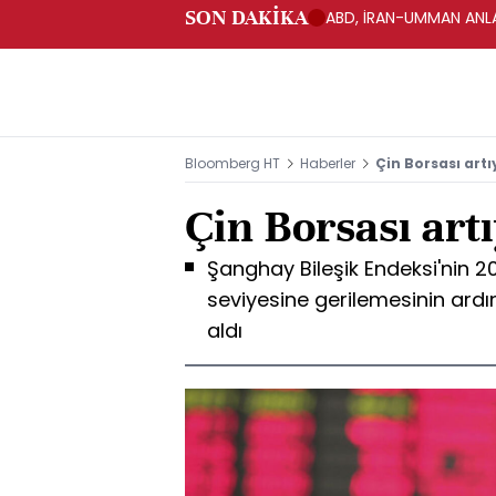
SON DAKİKA
ABD, İRAN-UMMAN ANLA
Bloomberg HT
Haberler
Çin Borsası art
Çin Borsası art
Şanghay Bileşik Endeksi'nin 
seviyesine gerilemesinin ardı
aldı