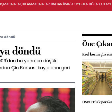
ŞMASININ AÇIKLANMASININ ARDINDAN İRAN'A UYGULADIĞI ABLUKAYI
ıya döndü
Öne Çıka
ıya döndü
Reel kesim güveni y
2009'dan bu yana en düşük
ndan Çin Borsası kayıplarını geri
HSBC Türk peraken