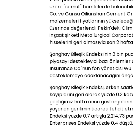
üzere "somut" hamlelerde bulunabil
Co. ve Gansu Qilianshan Cement Gr
malzemeleri fiyatlarının yükseleceği
üzerinde değerlendi. Pekin'deki Oli
inşaat şirketi Metallurgical Corporati
hisselerini geri almasıyla son 2 haft
Şanghay Bileşik Endeksi'nin 2 bin 
piyasayı destekleyici bazı önlemler
Insurance Co.'nun fon yöneticisi Wu
desteklemeye odaklanacağını öngö
Şanghay Bileşik Endeksi, erken saatl
kayıplarını geri alarak yüzde 0.3 ka
geçtiğimiz hafta öncü göstergelerin
yaşanan gerilimin ticareti tehdit et
Endeksi yüzde 0.7 artışla 2,214.73 
Enterprises Endeksi yüzde 0.4 düştü.