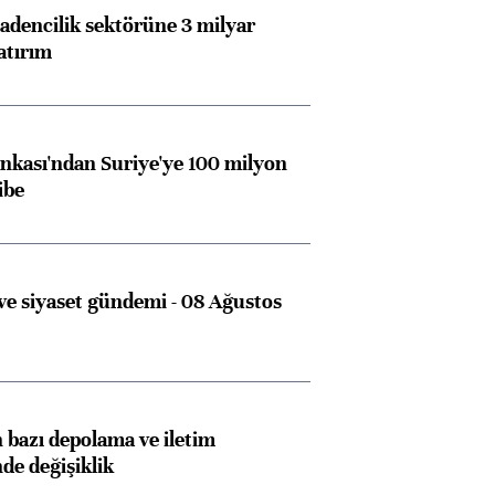
dencilik sektörüne 3 milyar
atırım
kası'ndan Suriye'ye 100 milyon
ibe
e siyaset gündemi - 08 Ağustos
bazı depolama ve iletim
nde değişiklik