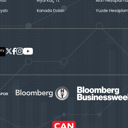
yatı
Riyal Kaç TL
Altın Hesaplama
iyatı
Kanada Doları
Yüzde Hesapla