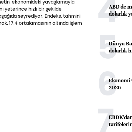
4
ümetin, ekonomideki yavaşlamayla
ABD'de ma
 yeterince hızlı bir şekilde
dolarlık y
aşağıda seyrediyor. Endeks, tahmini
rak, 17.4 ortalamasının altında işlem
5
Dünya Ban
dolarlık h
6
Ekonomi v
2026
7
EBDK'dan 
tarifeleri