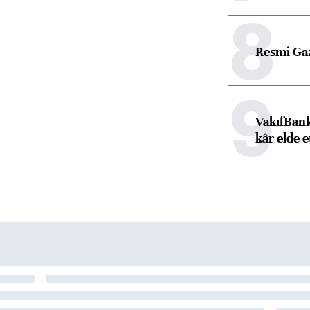
8
Resmi Ga
9
VakıfBank
kâr elde e