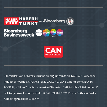
Sitemizdeki veriler Foreks tarafından sağlanmaktadır. NASDAQ, Dow Jones
Industrial Average, SHCOM, FTSE 100, CAC 40, DAX 30, Hang Seng, IBEX 35,
BOVESPA, VİOP ve Tahvil-bono verileri 15 dakika; CME, NYMEX VE S&P verileri 10
dakika gecikmeli verilmektedir. YASAL UYARI © 2026 Kayıtlı Elektronik Posta
Adresi : cgorsel@hs03.kep.tr