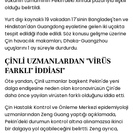
vakanın tamamının Pekin'deki Xinfadi pazarıyla ilişkili
olduğu belirtildi.
Yurt dışı kaynaklı 19 vakadan 17'sinin Bangladeş'ten ve
Hindistan'dan Guangdong eyaletine gelen iki uçakta
tespit edildiği ifade edildi. Söz konusu gelişme üzerine
Çin havacılık makamları, Dhaka-Guangzhou
uçuşlarını 1 ay süreyle durdurdu.
ÇİNLİ UZMANLARDAN "VİRÜS
FARKLI" İDDİASI"
Öte yandan, Çinli uzmanlar başkent Pekin'de yeni
dalga endişesine neden olan koronavirüsün Çin'de
daha önce yayılan virüsten farklı olduğunu iddia etti.
Çin Hastalık Kontrol ve Önleme Merkezi epidemiyoloji
uzmanlarından Zeng Guang yaptığı açıklamada,
Pekin'deki durumun kontrol altına alınamazsa ikinci
bir dalgaya yol açabileceğini belirtti. Zeng ayrıca,