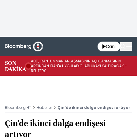
Canlı
ABD, İRAN-UMMAN ANLAŞMASININ AÇIKLANMASININ
AB
SON
ARDINDAN İRAN'A UYGULADIĞI ABLUKAYI KALDIRACAK -
GE
DAKİKA
REUTERS
UY
Bloomberg HT
Haberler
Çin'de ikinci dalga endişesi artıyor
Çin'de ikinci dalga endişesi
artıyor