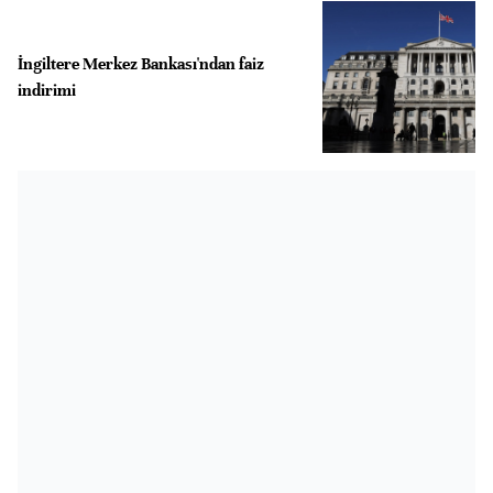
İngiltere Merkez Bankası'ndan faiz
indirimi