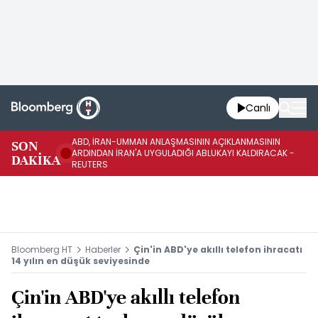
Canlı
ABD, İRAN-UMMAN ANLAŞMASININ AÇIKLANMASININ
AB
SON
ARDINDAN İRAN'A UYGULADIĞI ABLUKAYI KALDIRACAK -
GE
DAKİKA
REUTERS
UY
Bloomberg HT
Haberler
Çin'in ABD'ye akıllı telefon ihracatı
14 yılın en düşük seviyesinde
Çin'in ABD'ye akıllı telefon