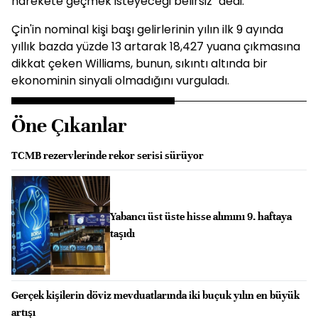
harekete geçmek isteyeceği belirsiz" dedi.
Çin'in nominal kişi başı gelirlerinin yılın ilk 9 ayında
yıllık bazda yüzde 13 artarak 18,427 yuana çıkmasına
dikkat çeken Williams, bunun, sıkıntı altında bir
ekonominin sinyali olmadığını vurguladı.
Öne Çıkanlar
TCMB rezervlerinde rekor serisi sürüyor
Yabancı üst üste hisse alımını 9. haftaya
taşıdı
Gerçek kişilerin döviz mevduatlarında iki buçuk yılın en büyük
artışı