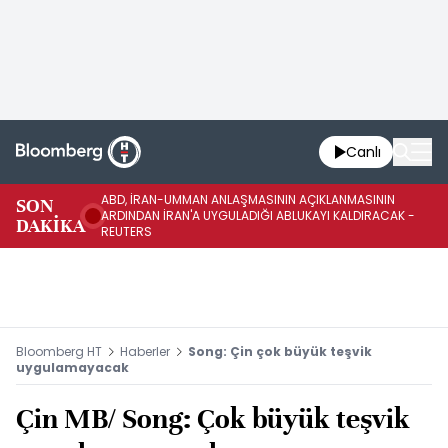
Canlı
ABD, İRAN-UMMAN ANLAŞMASININ AÇIKLANMASININ
AB
SON
ARDINDAN İRAN'A UYGULADIĞI ABLUKAYI KALDIRACAK -
GE
DAKİKA
REUTERS
UY
Bloomberg HT
Haberler
Song: Çin çok büyük teşvik
uygulamayacak
Çin MB/ Song: Çok büyük teşvik