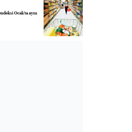
deksi Ocak'ta aynı