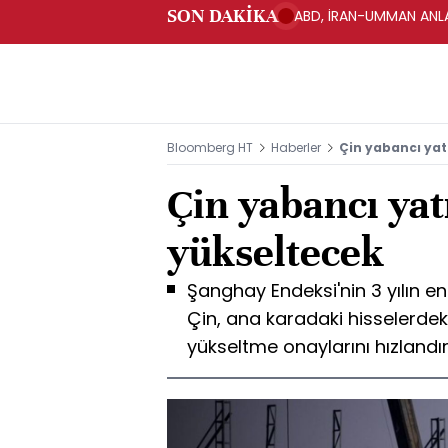
SON DAKİKA
ABD, İRAN-UMMAN ANLA
Bloomberg HT
Haberler
Çin yabancı yat
Çin yabancı yat
yükseltecek
Şanghay Endeksi'nin 3 yılın 
Çin, ana karadaki hisselerdek
yükseltme onaylarını hızlandır