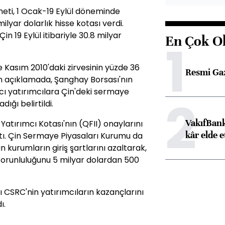
ti, 1 Ocak-19 Eylül döneminde
lyar dolarlık hisse kotası verdi.
 19 Eylül itibariyle 30.8 milyar
En Çok O
1
e Kasım 2010'daki zirvesinin yüzde 36
Resmi Ga
n açıklamada, Şanghay Borsası'nın
cı yatırımcılara Çin'deki sermaye
2
ğı belirtildi.
VakıfBank
atırımcı Kotası'nın (QFII) onaylarını
kâr elde e
ştı. Çin Sermaye Piyasaları Kurumu da
n kurumların giriş şartlarını azaltarak,
zorunluluğunu 5 milyar dolardan 500
sı CSRC'nin yatırımcıların kazançlarını
ı.