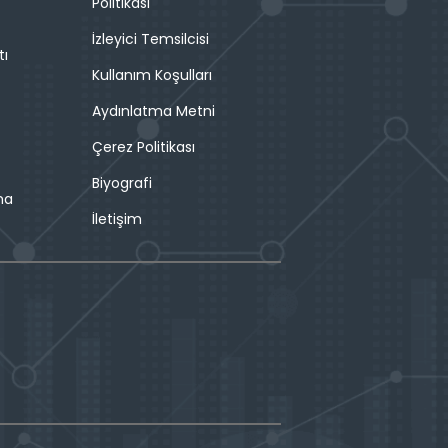
Politikası
İzleyici Temsilcisi
tı
Kullanım Koşulları
Aydınlatma Metni
Çerez Politikası
Biyografi
ma
İletişim