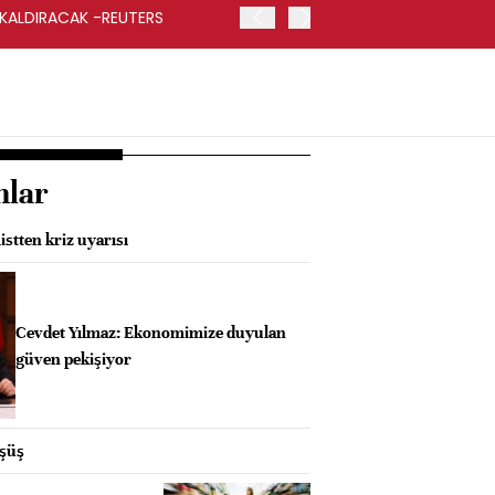
 KALDIRACAK -REUTERS
ABD DIŞİŞLERİ BAKANLIĞI
UYGULANACAK
nlar
stten kriz uyarısı
Cevdet Yılmaz: Ekonomimize duyulan
güven pekişiyor
üşüş