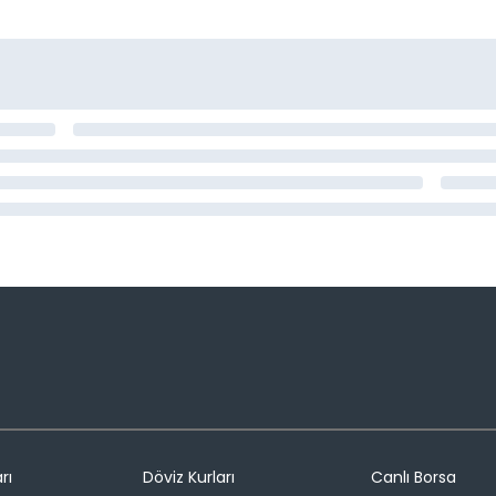
rı
Döviz Kurları
Canlı Borsa