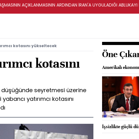
ŞMASININ AÇIKLANMASININ ARDINDAN İRAN'A UYGULADIĞI ABLUKAYI
ırımcı kotasını yükseltecek
Öne Çıka
ırımcı kotasını
Amerikalı ekonomi
en düşüğünde seyretmesi üzerine
i yabancı yatırımcı kotasını
dı
İşsizlikte güçlü d