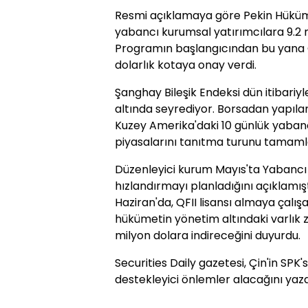
Resmi açıklamaya göre Pekin Hüküme
yabancı kurumsal yatırımcılara 9.2 mi
Programın başlangıcından bu yana Çin
dolarlık kotaya onay verdi.
Şanghay Bileşik Endeksi dün itibariyl
altında seyrediyor. Borsadan yapıla
Kuzey Amerika'daki 10 günlük yaban
piyasalarını tanıtma turunu tamamladı
Düzenleyici kurum Mayıs'ta Yabancı Y
hızlandırmayı planladığını açıklamı
Haziran'da, QFII lisansı almaya çalışa
hükümetin yönetim altındaki varlık 
milyon dolara indireceğini duyurdu.
Securities Daily gazetesi, Çin'in SPK'
destekleyici önlemler alacağını yazd