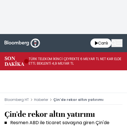
Canlı
SON
TÜRK TELEKOM İKİNCİ ÇEYREKTE 6 MİLYAR TL NET KAR ELDE
AB
DAKİKA
ETTİ; BEKLENTİ 4,9 MİLYAR TL
İR
Bloomberg HT
Haberler
Çin’de rekor altın yatırımı
Çin'de rekor altın yatırımı
Resmen ABD ile ticaret savaşına giren Çin'de