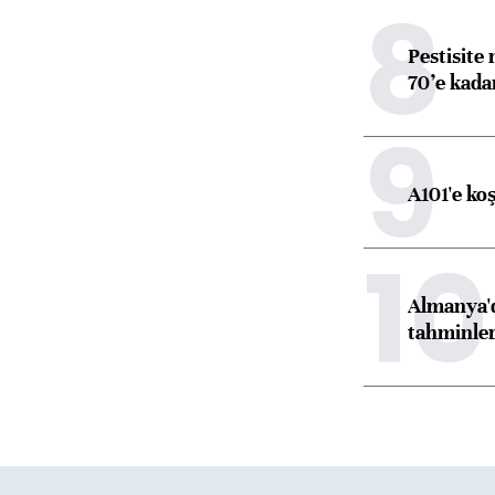
8
Pestisite
70’e kadar
9
A101'e ko
10
Almanya'd
tahminler