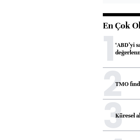
En Çok O
1
‘ABD’yi s
değerlen
2
TMO fındık
3
Küresel a