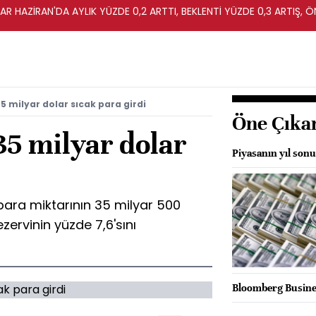
R HAZİRAN'DA AYLIK YÜZDE 0,2 ARTTI, BEKLENTİ YÜZDE 0,3 ARTIŞ, Ö
35 milyar dolar sıcak para girdi
Öne Çıka
 35 milyar dolar
Piyasanın yıl sonu
 para miktarının 35 milyar 500
zervinin yüzde 7,6'sını
Bloomberg Busines