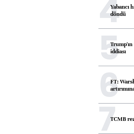
4
Yabancı h
döndü
5
Trump'ın 
iddiası
6
FT: Warsh
artırımın
7
TCMB reze