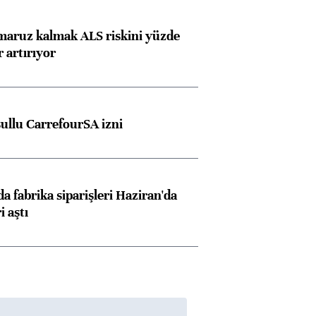
 maruz kalmak ALS riskini yüzde
 artırıyor
şullu CarrefourSA izni
a fabrika siparişleri Haziran'da
i aştı