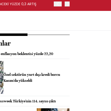
NCEKİ YÜZDE 0,3 ARTIŞ
APOLLO, EASYJET'İ HİSSE 
nlar
 enflasyon beklentisi yüzde 22,20
Özel sektörün yurt dışı kredi borcu
Kasım'da yükseldi
sweek Türkiye'nin 114. sayısı çıktı