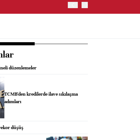
OYAK ÇİMENTO İKİNCİ ÇEY
nlar
neli düzenlemeler
TCMB'den kredilerde ilave sıkılaşma
adımları
rekor düşüş