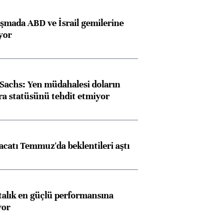
aşmada ABD ve İsrail gemilerine
iyor
achs: Yen müdahalesi doların
ra statüsünü tehdit etmiyor
racatı Temmuz'da beklentileri aştı
ftalık en güçlü performansına
yor