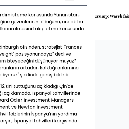
yardım isteme konusunda Yunanistan,
Trump: Warsh faiz
eğine güvenlerinin olduğunu, ancak bu
illerini almasını takip etme konusunda
dinburgh ofisinden, stratejist Frances
eight' pozisyonundayız" dedi ve
ardım isteyeceğini düşünüyor muyuz?
orunların ortadan kalktığı anlamına
yoruz" şeklinde görüş bildirdi.
2'sini tuttuğunu açıkladığı Çin'de
ğı açıklamada, İspanyol tahvillerinde
mbard Odier Investment Managers,
ment ve Newton Investment
vil faizlerinin İspanya'nın yardıma
arşın, İspanyol tahvilleri karşısında