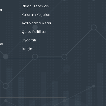
İzleyici Temsilcisi
tı
Kullanım Koşulları
Aydınlatma Metni
Çerez Politikası
Biyografi
ma
İletişim