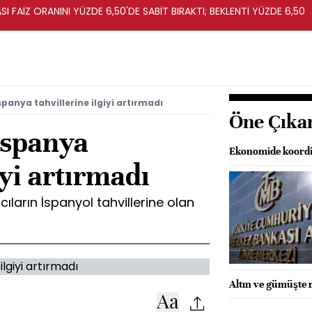
I FAİZ ORANINI YÜZDE 6,50'DE SABİT BIRAKTI; BEKLENTİ YÜZDE 6,50
İspanya tahvillerine ilgiyi artırmadı
Öne Çıka
 İspanya
Ekonomide koordi
iyi artırmadı
mcıların İspanyol tahvillerine olan
Altın ve gümüşte 