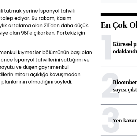
ili tutmak yerine İspanyol tahvili
 talep ediyor. Bu rakam, Kasım
En Çok O
aylık ortalama olan 211'den daha düşük.
1
iye olan 981'e çıkarken, Portekiz için
Küresel p
odaklandı
i menkul kıymetler bölümünün başı olan
önce İspanyol tahvillerini sattığımı ve
2
 boyutu ve düşen gayrımenkul
ilerin mitarı açıklığa kavuşmadan
 planlarının olmadığını söyledi.
Bloomberg
sayısı çıkt
3
Yen kazanç