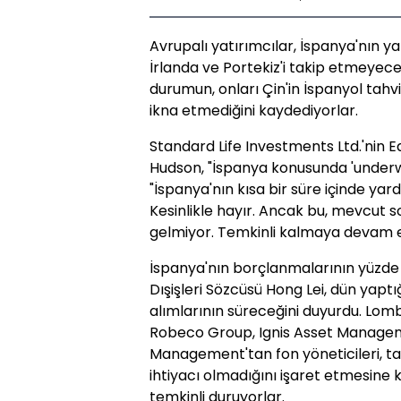
Avrupalı yatırımcılar, İspanya'nın 
İrlanda ve Portekiz'i takip etmeyec
durumun, onları Çin'in İspanyol tahv
ikna etmediğini kaydediyorlar.
Standard Life Investments Ltd.'nin E
Hudson, "İspanya konusunda 'underw
"İspanya'nın kısa bir süre içinde y
Kesinlikle hayır. Ancak bu, mevcut s
gelmiyor. Temkinli kalmaya devam edi
İspanya'nın borçlanmalarının yüzde 1
Dışişleri Sözcüsü Hong Lei, dün yaptı
alımlarının süreceğini duyurdu. Lo
Robeco Group, Ignis Asset Manage
Management'tan fon yöneticileri, tah
ihtiyacı olmadığını işaret etmesine k
temkinli duruyorlar.