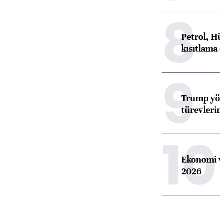
8
Petrol, H
kısıtlama
9
Trump yön
türevleri
10
Ekonomi v
2026