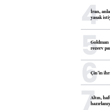
4
İran, anl
yasak ist
5
Goldman S
rezerv pa
6
Çin’in ih
7
Altın, ha
hazırlanı