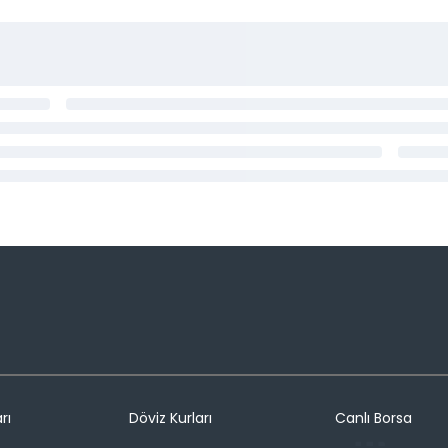
rı
Döviz Kurları
Canlı Borsa