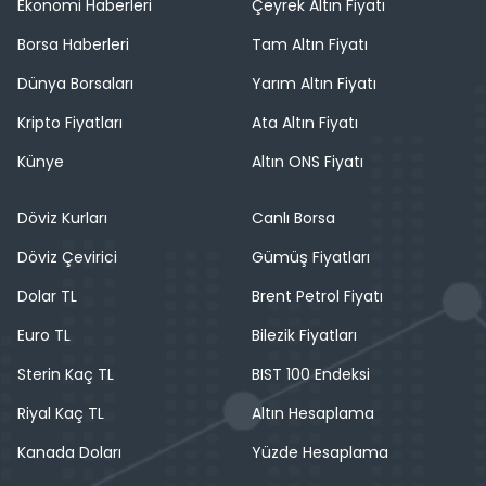
Ekonomi Haberleri
Çeyrek Altın Fiyatı
Borsa Haberleri
Tam Altın Fiyatı
Dünya Borsaları
Yarım Altın Fiyatı
Kripto Fiyatları
Ata Altın Fiyatı
Künye
Altın ONS Fiyatı
Döviz Kurları
Canlı Borsa
Döviz Çevirici
Gümüş Fiyatları
Dolar TL
Brent Petrol Fiyatı
Euro TL
Bilezik Fiyatları
Sterin Kaç TL
BIST 100 Endeksi
Riyal Kaç TL
Altın Hesaplama
Kanada Doları
Yüzde Hesaplama