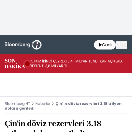
Canlı
SON
PETKİM İKİNCİ ÇEYREKTE 4,1 MİLYAR TL NET KAR AÇIKLADI,
İR
DAKİKA
BEKLENTİ 3,8 MİLYAR TL
UY
Bloomberg HT
Haberler
Çin'in döviz rezervleri 3.18 trilyon
dolara geriledi
Çin'in döviz rezervleri 3.18