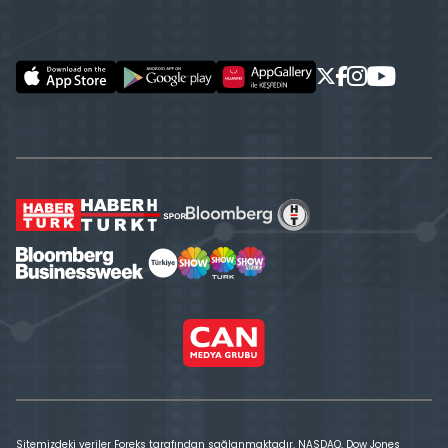
Sitemizdeki veriler Foreks tarafından sağlanmaktadır. NASDAQ, Dow Jones