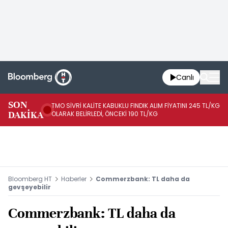
Canlı
SON
TMO SİVRİ KALİTE KABUKLU FINDIK ALIM FİYATINI 245 TL/KG
TM
DAKİKA
OLARAK BELİRLEDİ, ÖNCEKİ 190 TL/KG
TL
Bloomberg HT
Haberler
Commerzbank: TL daha da
gevşeyebilir
Commerzbank: TL daha da