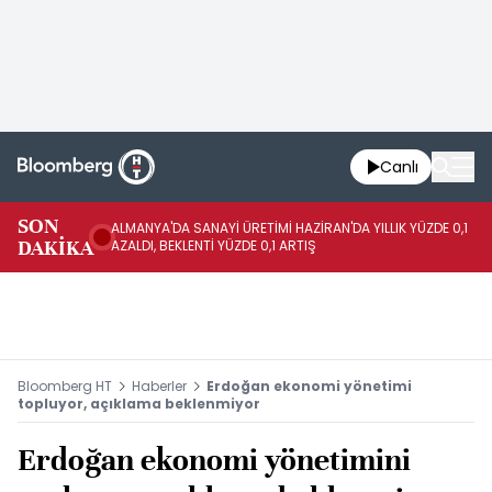
Canlı
SON
ALMANYA'DA SANAYİ ÜRETİMİ HAZİRAN'DA YILLIK YÜZDE 0,1
AL
DAKİKA
AZALDI, BEKLENTİ YÜZDE 0,1 ARTIŞ
AR
Bloomberg HT
Haberler
Erdoğan ekonomi yönetimi
topluyor, açıklama beklenmiyor
Erdoğan ekonomi yönetimini