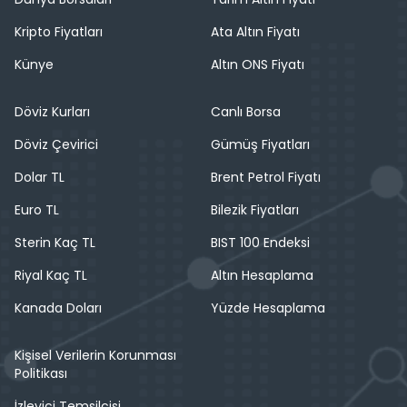
Kripto Fiyatları
Ata Altın Fiyatı
Künye
Altın ONS Fiyatı
Döviz Kurları
Canlı Borsa
Döviz Çevirici
Gümüş Fiyatları
Dolar TL
Brent Petrol Fiyatı
Euro TL
Bilezik Fiyatları
Sterin Kaç TL
BIST 100 Endeksi
Riyal Kaç TL
Altın Hesaplama
Kanada Doları
Yüzde Hesaplama
Kişisel Verilerin Korunması
Politikası
İzleyici Temsilcisi