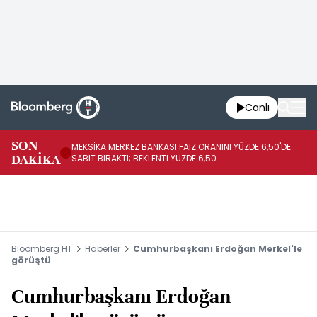
Canlı
SON
MEKSİKA MERKEZ BANKASI FAİZ ORANINI YÜZDE 6,50'DE
OY
DAKİKA
SABİT BIRAKTI; BEKLENTİ YÜZDE 6,50
AÇ
Bloomberg HT
Haberler
Cumhurbaşkanı Erdoğan Merkel'le
görüştü
Cumhurbaşkanı Erdoğan