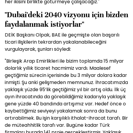
her ikisini birlikte götürmeye çalışacağız."
"Dubai'deki 2040 vizyonu için bizden
faydalanmak istiyorlar"
DEİK Başkanı Olpak, BAE ile geçmişte olan başarılı
ticari ilişkilerin tekrardan yakalanabileceğini
vurgulayarak, şunları söyledi:
"Birleşik Arap Emirlikleri ile bizim toplamda 15 milyar
dolarlık yıllık ticaret hacmimiz vardı. Maalesef
geçtiğimiz sürecin içerisinde bu 3 milyar dolara kadar
inmişti. Şu anki gelişmeden memnunuz. İhracatımızda
yaklaşık yüzde 95’lik geçtiğimiz yıl bir artış oldu. İlk üç
ayın ihracatında da görebildiğimiz kadarıyla yaklaşık
gene yüzde 40 bandında artışımız var. Hedef önce o
kaybettiğimiz seviyeyi yakalamak sonra da bunu
artırabilmek. Bu işin karşılıklı ithalat-ihracat tarafı. Bir
de müteahhitlik tarafı var. Bugüne kadar Türk
firmaları burada 141 proje gerçekleştirmiş. Yaklaşık