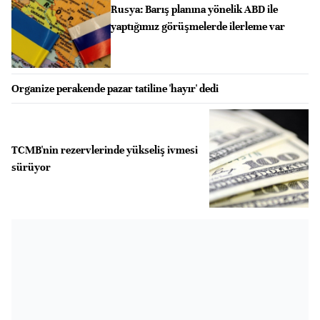
Rusya: Barış planına yönelik ABD ile
yaptığımız görüşmelerde ilerleme var
Organize perakende pazar tatiline 'hayır' dedi
TCMB'nin rezervlerinde yükseliş ivmesi
sürüyor