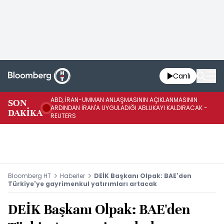
Canlı
ABD, İRAN-UMMAN ANLAŞMASININ AÇIKLANMASININ
AB
SON
ARDINDAN İRAN'A UYGULADIĞI ABLUKAYI KALDIRACAK -
GE
DAKİKA
REUTERS
UY
Bloomberg HT
Haberler
DEİK Başkanı Olpak: BAE'den
Türkiye'ye gayrimenkul yatırımları artacak
DEİK Başkanı Olpak: BAE'den