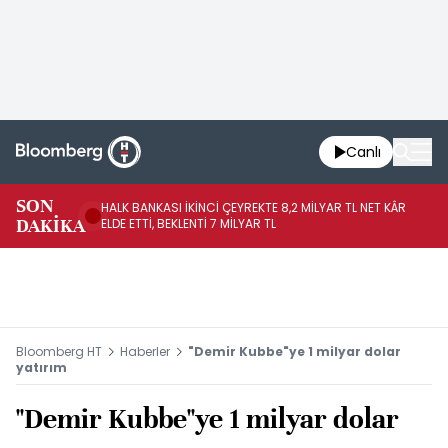
Canlı
SON
HALK BANKASI İKİNCİ ÇEYREKTE 8,2 MİLYAR TL NET KÂR
İŞ
DAKİKA
ELDE ETTİ, BEKLENTİ 7 MİLYAR TL
MÜ
Bloomberg HT
Haberler
"Demir Kubbe"ye 1 milyar dolar
yatırım
"Demir Kubbe"ye 1 milyar dolar