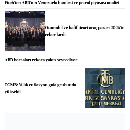
Fitch'ten ABD'nin Venezuela hamlesi ve petrol piyasası analizi
Otomobil ve hafif ticari araç pazarı 2025'te
rekor kırdı
ABD borsaları rekora yakın seyrediyor
TCMB: Yıllık enflasyon gıda grubunda
yükseldi