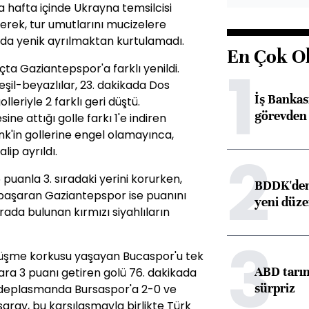
a hafta içinde Ukrayna temsilcisi
erek, tur umutlarını mucizelere
 da yenik ayrılmaktan kurtulamadı.
En Çok O
1
ta Gaziantepspor'a farklı yenildi.
şil-beyazlılar, 23. dakikada Dos
İş Banka
lleriyle 2 farklı geri düştü.
görevden 
ne attığı golle farkı 1'e indiren
nk'in gollerine engel olamayınca,
2
ip ayrıldı.
puanla 3. sıradaki yerini korurken,
BDDK'den 
i başaran Gaziantepspor ise puanını
yeni düz
ırada bulunan kırmızı siyahlıların
3
üşme korkusu yaşayan Bucaspor'u tek
ABD tarım
lara 3 puanı getiren golü 76. dakikada
sürpriz
a deplasmanda Bursaspor'a 2-0 ve
aray, bu karşılaşmayla birlikte Türk