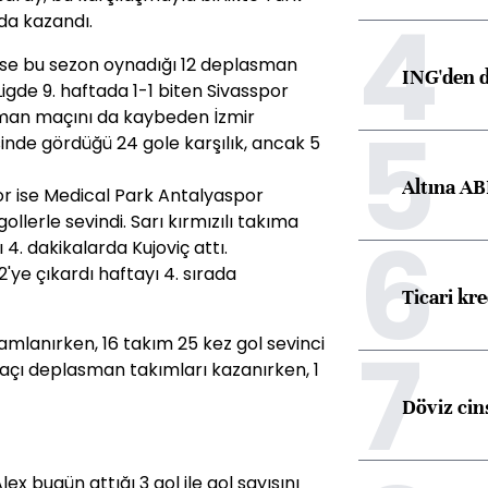
4
da kazandı.
se bu sezon oynadığı 12 deplasman
ING'den d
Ligde 9. haftada 1-1 biten Sivasspor
man maçını da kaybeden İzmir
5
sinde gördüğü 24 gole karşılık, ancak 5
Altına AB
por ise Medical Park Antalyaspor
llerle sevindi. Sarı kırmızılı takıma
6
ı 4. dakikalarda Kujoviç attı.
'ye çıkardı haftayı 4. sırada
Ticari kr
7
mamlanırken, 16 takım 25 kez gol sevinci
maçı deplasman takımları kazanırken, 1
Döviz cins
lex bugün attığı 3 gol ile gol sayısını