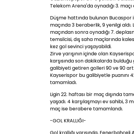
Telekom Arena'da oynadığı 3. maçı 
Düşme hattında bulunan Bucaspor i
maçında 3 beraberlik, 9 yenilgi aldı. 
maçından sonra oynadığı 7. deplas
temsilcisi, dış saha maçlarında kale
kez gol sevinci yaşayabildi.
Zirve yarışının içinde olan Kayseris
karşısında son dakikalarda bulduğu go
galibiyeti getiren golleri 90 ve 90 art
Kayserispor bu galibiyetle puanını 42
tamamladı.
Ligin 22. haftası bir maç dışında ta
yaşadı. 4 karşılaşmayı ev sahibi, 3 
maç ise berabere tamamlandı.
-GOL KRALLIĞI-
Gol krallığı yarışında, Fenerbahçeli A