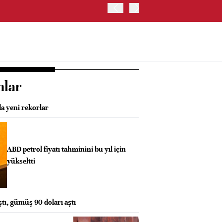
BESSENT: İSTİHDAM VER
nlar
a yeni rekorlar
ABD petrol fiyatı tahminini bu yıl için
yükseltti
ştı, gümüş 90 doları aştı