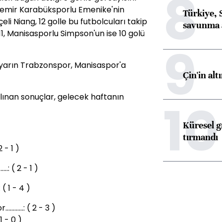
8
rdemir Karabüksporlu Emenike'nin
Türkiye, 
eli Niang, 12 golle bu futbolcuları takip
savunma 
1, Manisasporlu Simpson'un ise 10 golü
9
 yarın Trabzonspor, Manisaspor'a
Çin'in alt
alınan sonuçlar, gelecek haftanın
10
Küresel gı
tırmandı
 2 - 1 )
..: ( 2 - 1 )
: ( 1 - 4 )
......: ( 2 - 3 )
 1 - 0 )