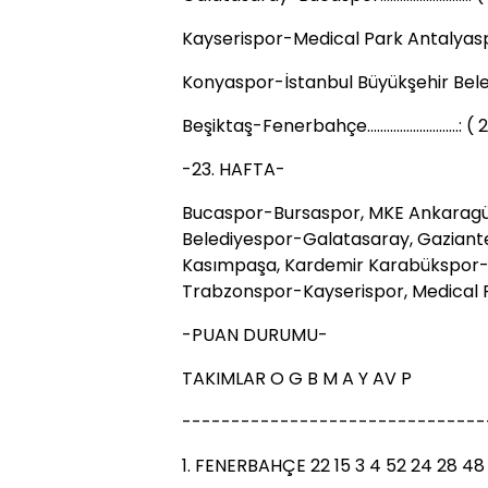
Kayserispor-Medical Park Antalyaspor....
Konyaspor-İstanbul Büyükşehir Belediy
Beşiktaş-Fenerbahçe............................: (
-23. HAFTA-
Bucaspor-Bursaspor, MKE Ankaragücü
Belediyespor-Galatasaray, Gaziant
Kasımpaşa, Kardemir Karabükspor-
Trabzonspor-Kayserispor, Medical 
-PUAN DURUMU-
TAKIMLAR O G B M A Y AV P
-------------------------------
1. FENERBAHÇE 22 15 3 4 52 24 28 48