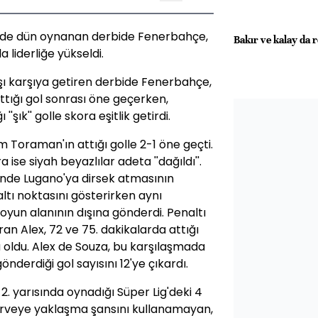
g'de dün oynanan derbide Fenerbahçe,
Bakır ve kalay da 
 liderliğe yükseldi.
arşı karşıya getiren derbide Fenerbahçe,
attığı gol sonrası öne geçerken,
'şık'' golle skora eşitlik getirdi.
m Toraman'ın attığı golle 2-1 öne geçti.
ise siyah beyazlılar adeta ''dağıldı''.
çinde Lugano'ya dirsek atmasının
tı noktasını gösterirken aynı
 oyun alanının dışına gönderdi. Penaltı
ran Alex, 72 ve 75. dakikalarda attığı
u oldu. Alex de Souza, bu karşılaşmada
gönderdiği gol sayısını 12'ye çıkardı.
2. yarısında oynadığı Süper Lig'deki 4
irveye yaklaşma şansını kullanamayan,