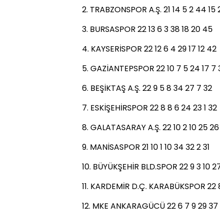
2. TRABZONSPOR A.Ş. 21 14 5 2 44 15 
3. BURSASPOR 22 13 6 3 38 18 20 45
4. KAYSERİSPOR 22 12 6 4 29 17 12 42
5. GAZİANTEPSPOR 22 10 7 5 24 17 7 
6. BEŞİKTAŞ A.Ş. 22 9 5 8 34 27 7 32
7. ESKİŞEHİRSPOR 22 8 8 6 24 23 1 32
8. GALATASARAY A.Ş. 22 10 2 10 25 26
9. MANİSASPOR 21 10 1 10 34 32 2 31
10. BÜYÜKŞEHİR BLD.SPOR 22 9 3 10 2
11. KARDEMİR D.Ç. KARABÜKSPOR 22 8
12. MKE ANKARAGÜCÜ 22 6 7 9 29 37