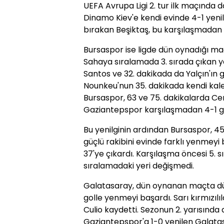
UEFA Avrupa Ligi 2. tur ilk maçında d
Dinamo Kiev'e kendi evinde 4-1 yenil
bırakan Beşiktaş, bu karşılaşmadan
Bursaspor ise ligde dün oynadığı maç
Sahaya sıralamada 3. sırada çıkan ye
Santos ve 32. dakikada da Yalçın'ın go
Nounkeu'nun 35. dakikada kendi kalesi
Bursaspor, 63 ve 75. dakikalarda Ce
Gaziantepspor karşılaşmadan 4-1 gal
Bu yenilginin ardından Bursaspor, 45 
güçlü rakibini evinde farklı yenmey
37'ye çıkardı. Karşılaşma öncesi 5. s
sıralamadaki yeri değişmedi.
Galatasaray, dün oynanan maçta d
golle yenmeyi başardı. Sarı kırmızılı
Culio kaydetti. Sezonun 2. yarısınd
Gaziantepspor'a 1-0 yenilen Galatas