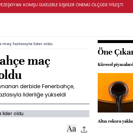
ZEŞKİYAN: KOMŞU ÜLKELERLE İLİŞKİLER ÖNEMLİ ÖLÇÜDE İYİLEŞTİ
e maç fazlasıyla lider oldu
Öne Çıka
.Bahçe maç
Küresel piyasalard
 oldu
oynanan derbide Fenerbahçe,
zlasıyla liderliğe yükseldi
Altın rekora yakla