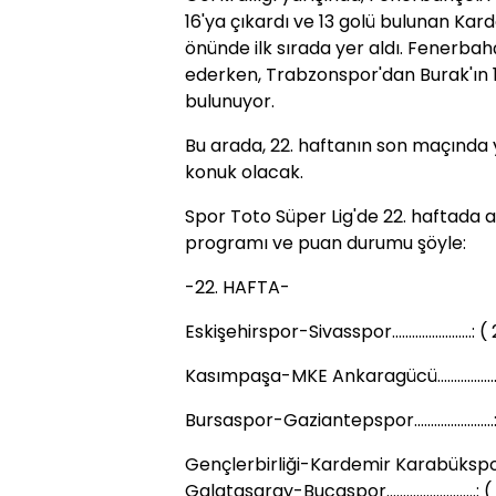
16'ya çıkardı ve 13 golü bulunan Ka
önünde ilk sırada yer aldı. Fenerbahç
ederken, Trabzonspor'dan Burak'ın 1
bulunuyor.
Bu arada, 22. haftanın son maçında
konuk olacak.
Spor Toto Süper Lig'de 22. haftada 
programı ve puan durumu şöyle:
-22. HAFTA-
Eskişehirspor-Sivasspor........................: (
Kasımpaşa-MKE Ankaragücü.....................
Bursaspor-Gaziantepspor........................
Gençlerbirliği-Kardemir Karabükspor......
Galatasaray-Bucaspor...........................: (