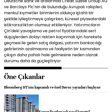
Deutsche Bank ve aralarında Credit Suisse Group AG
ve Barclays Plc'nin de bulunduğu Avrupalı rakipleri,
menkul kıymetler birimlerini oldukça iştahlı bir
şekilde iyileştirmeye çalışırken, küresel piyasalardaki
istikrarsızlıktan olumsuz etkileniyor. Yatırımcıların
Çin'deki yavaşlama ve petrol fiyatlarındaki sert
düşüşlerden dolayı riskten kaçınmak için harekete
geçmesi ile gelen satış dalgası, yatırım bankacılığı
gelirlerinin azalmasına ve faaliyetin bir kısmından
çıkışın daha pahalı hale gelmesine neden olarak
durumu daha da güçleştiriyor.
Öne Çıkanlar
Bloomberg HT'nin kapsamlı ve özel Davos yayınları başlıyor
Konut fiyatları yılı nasıl kapattı?