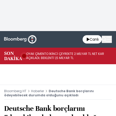
Canlı
İR
SON
OYAK ÇİMENTO İKİNCİ ÇEYREKTE 2 MİLYAR TL NET KAR
YÖ
DAKİKA
AÇIKLADI; BEKLENTİ 1,5 MİLYAR TL
OL
Bloomberg HT
Haberler
Deutsche Bank borçlarını
ödeyebilecek durumda olduğunu açıkladı
Deutsche Bank borçlarını