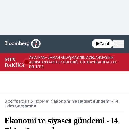
Canlı
ABD, İRAN-UMMAN ANLAŞMASININ AÇIKLANMASININ
AB
SON
ARDINDAN İRAN'A UYGULADIĞI ABLUKAYI KALDIRACAK -
GE
DAKİKA
REUTERS
UY
Bloomberg HT
Haberler
Ekonomi ve siyaset gündemi - 14
Ekim Çarşamba
Ekonomi ve siyaset gündemi - 14