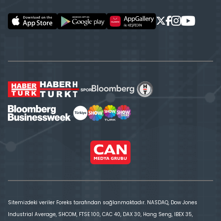
Sitemizdeki veriler Foreks tarafından sağlanmaktadır. NASDAQ, Dow Jones
Industrial Average, SHCOM, FTSE 100, CAC 40, DAX 30, Hang Seng, IBEX 35,