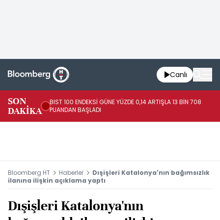
Canlı
SON
BIST 100 ENDEKSİ GÜNE YÜZDE 0,14 ARTIŞLA 13 BİN 708
JA
DAKİKA
PUANDAN BAŞLADI
EN
Bloomberg HT
Haberler
Dışişleri Katalonya'nın bağımsızlık
ilanına ilişkin açıklama yaptı
Dışişleri Katalonya'nın