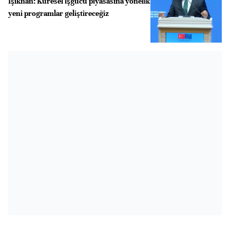
Işıkhan: Küresel işgücü piyasasına yönelik
yeni programlar geliştireceğiz