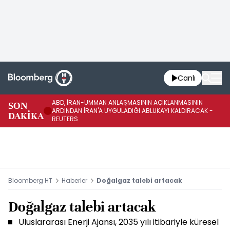
Canlı
ABD, İRAN-UMMAN ANLAŞMASININ AÇIKLANMASININ
AB
SON
ARDINDAN İRAN'A UYGULADIĞI ABLUKAYI KALDIRACAK -
GE
DAKİKA
REUTERS
UY
Bloomberg HT
Haberler
Doğalgaz talebi artacak
Doğalgaz talebi artacak
Uluslararası Enerji Ajansı, 2035 yılı itibariyle küresel