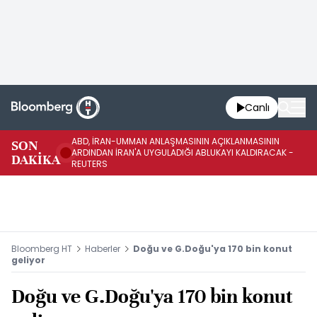
Canlı
ABD, İRAN-UMMAN ANLAŞMASININ AÇIKLANMASININ
AB
SON
ARDINDAN İRAN'A UYGULADIĞI ABLUKAYI KALDIRACAK -
GE
DAKİKA
REUTERS
UY
Bloomberg HT
Haberler
Doğu ve G.Doğu'ya 170 bin konut
geliyor
Doğu ve G.Doğu'ya 170 bin konut