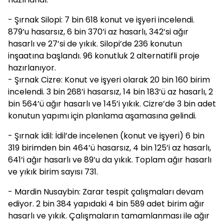
- Şırnak Silopi: 7 bin 618 konut ve işyeri incelendi.
879’u hasarsız, 6 bin 370’i az hasarlı, 342’si ağır
hasarlı ve 27’si de yıkık. Silopi’de 236 konutun
inşaatına başlandı. 96 konutluk 2 alternatifli proje
hazırlanıyor.
- Şırnak Cizre: Konut ve işyeri olarak 20 bin 160 birim
incelendi. 3 bin 268’i hasarsız, 14 bin 183’ü az hasarlı, 2
bin 564’ü ağır hasarlı ve 145’i yıkık. Cizre’de 3 bin adet
konutun yapımı için planlama aşamasına gelindi.
- Şırnak İdil: İdil’de incelenen (konut ve işyeri) 6 bin
319 birimden bin 464’ü hasarsız, 4 bin 125’i az hasarlı,
641’i ağır hasarlı ve 89’u da yıkık. Toplam ağır hasarlı
ve yıkık birim sayısı 731.
- Mardin Nusaybin: Zarar tespit çalışmaları devam
ediyor. 2 bin 384 yapıdaki 4 bin 589 adet birim ağır
hasarlı ve yıkık. Çalışmaların tamamlanması ile ağır