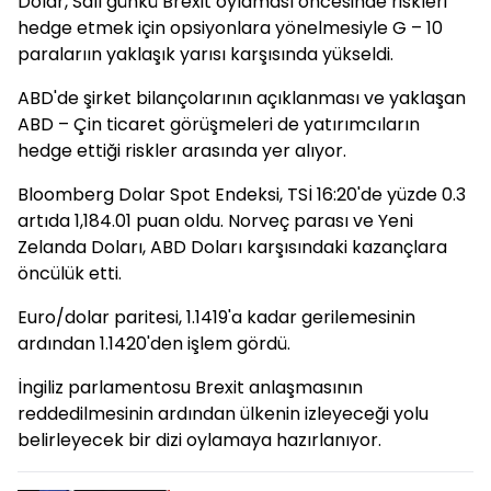
Dolar, Salı günkü Brexit oylaması öncesinde riskleri
hedge etmek için opsiyonlara yönelmesiyle G – 10
paralarıın yaklaşık yarısı karşısında yükseldi.
ABD'de şirket bilançolarının açıklanması ve yaklaşan
ABD – Çin ticaret görüşmeleri de yatırımcıların
hedge ettiği riskler arasında yer alıyor.
Bloomberg Dolar Spot Endeksi, TSİ 16:20'de yüzde 0.3
artıda 1,184.01 puan oldu. Norveç parası ve Yeni
Zelanda Doları, ABD Doları karşısındaki kazançlara
öncülük etti.
Euro/dolar paritesi, 1.1419'a kadar gerilemesinin
ardından 1.1420'den işlem gördü.
İngiliz parlamentosu Brexit anlaşmasının
reddedilmesinin ardından ülkenin izleyeceği yolu
belirleyecek bir dizi oylamaya hazırlanıyor.