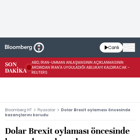
Canlı
ABD, İRAN-UMMAN ANLAŞMASININ AÇIKLANMASININ
AB
SON
ARDINDAN İRAN'A UYGULADIĞI ABLUKAYI KALDIRACAK -
GE
DAKİKA
REUTERS
UY
Bloomberg HT
Piyasalar
Dolar Brexit oylaması öncesinde
kazançlarını korudu
Dolar Brexit oylaması öncesinde