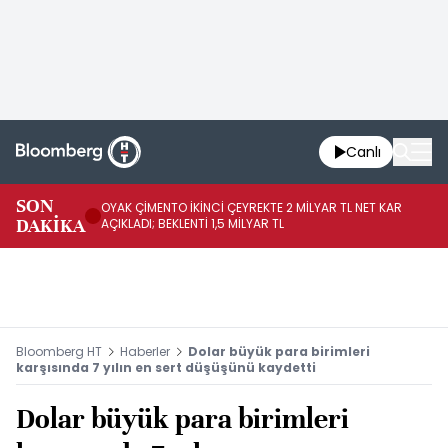
Canlı
İR
SON
OYAK ÇİMENTO İKİNCİ ÇEYREKTE 2 MİLYAR TL NET KAR
YÖ
DAKİKA
AÇIKLADI; BEKLENTİ 1,5 MİLYAR TL
OL
Bloomberg HT
Haberler
Dolar büyük para birimleri
karşısında 7 yılın en sert düşüşünü kaydetti
Dolar büyük para birimleri