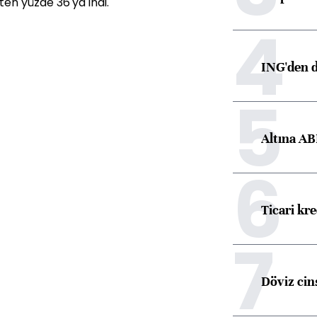
'ten yüzde 36'ya indi.
4
ING'den d
5
Altına AB
6
Ticari kr
7
Döviz cins