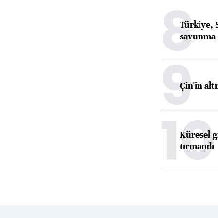
8
Türkiye, 
savunma 
9
Çin'in alt
10
Küresel gı
tırmandı