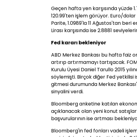
Geçen hafta yen karşısında yüzde 1.
120.99'ten işlem görüyor. Euro/dolar p
Parite, 1.0989'la 11 Ağustos'tan beri
Lirası karşısında ise 2.8881 seviyele
Fed kararı bekleniyor
ABD Merkez Bankası bu hafta faiz ora
artırıp artırmamayı tartışacak. FO
Kurulu Üyesi Daniel Tarullo 2015 yılı
söylemişti. Birçok diğer Fed yetkilis
gitmesi durumunda Merkez Bankası'nın
sinyalini verdi.
Bloomberg anketine katılan ekonomi
açıklanacak olan yeni konut satışları
başvurularının ise artması bekleniyo
Bloomberg'in fed fonları vadeli işlem