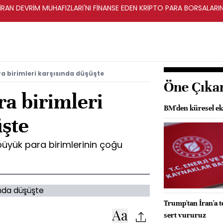
 İRAN DEVRİM MUHAFIZLARI'NI FİNANSE EDEN KRİPTO PARA BORSALAR
a birimleri karşısında düşüşte
Öne Çıka
ra birimleri
BM'den küresel ek
üşte
büyük para birimlerinin çoğu
Trump'tan İran'a t
sert vururuz