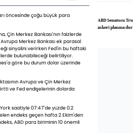
ararı öncesinde çoğu büyük para
ABD Senatosu Trum
askeri planına dur
ma, Çin Merkez Bankası'nın faizlerde
ve Avrupa Merkez Bankası ek parasal
i sinyalini verirken Fed'in bu haftaki
rde bulunabileceği belirtiliyor.
nes'a göre bu durum dolar üzerinde
ktasının Avrupa ve Çin Merkez
rtti ve Fed endişelerinin dolarda
ork saatiyle 07:47'de yüzde 0.2
kselen endeks geçen hafta 2 Ekim'den
ndeks, ABD para biriminin 10 önemli