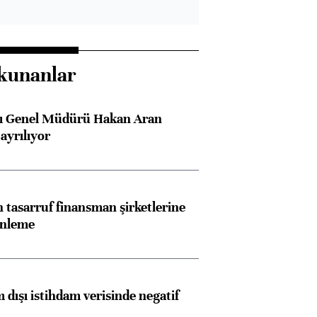
kunanlar
sı Genel Müdürü Hakan Aran
ayrılıyor
tasarruf finansman şirketlerine
enleme
 dışı istihdam verisinde negatif