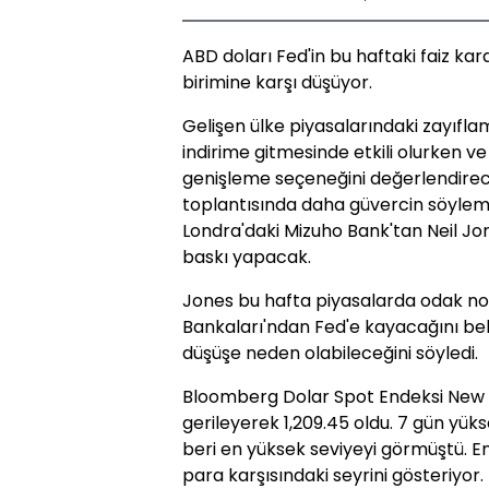
ABD doları Fed'in bu haftaki faiz k
birimine karşı düşüyor.
Gelişen ülke piyasalarındaki zayıfla
indirime gitmesinde etkili olurken 
genişleme seçeneğini değerlendireceğ
toplantısında daha güvercin söylemle
Londra'daki Mizuho Bank'tan Neil Jo
baskı yapacak.
Jones bu hafta piyasalarda odak no
Bankaları'ndan Fed'e kayacağını beli
düşüşe neden olabileceğini söyledi.
Bloomberg Dolar Spot Endeksi New Y
gerileyerek 1,209.45 oldu. 7 gün yü
beri en yüksek seviyeyi görmüştü. E
para karşısındaki seyrini gösteriyor.