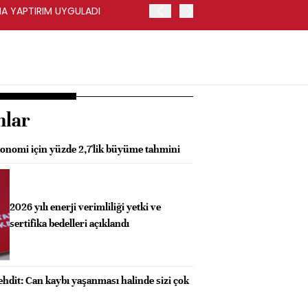
INA YAPTIRIM UYGULADI
HALKBANK İKİNCİL HALKA 
SAĞLANACAK -KAP
nlar
onomi için yüzde 2,7'lik büyüme tahmini
2026 yılı enerji verimliliği yetki ve
sertifika bedelleri açıklandı
ehdit: Can kaybı yaşanması halinde sizi çok