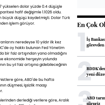
7 yükselen dolar yüzde 0.4 düşüşle
aritesi hafif değişimle 1.1026 oldu.
 en büyük düşüşü kaydetmişti. Dolar Türk
rinden işlem görüyor.
En Çok O
1
İş Banka
nlarını neredeyse 10 yıldır ilk kez
görevden 
MC'de oy hakkı bulunan Fed Yönetim
nda bir faiz artışından yana olmadığını
2
i ise ekonomide herşeyin yolunda
 bu yıl faiz artışına gidebileceğinin
BDDK'den 
yeni düz
stlere göre, ABD'de bu hafta
nın düşmesi, işsizlik maaşı
3
r.
ABD tarım
lerinden derlediği verilere göre, Aralık
sürpriz