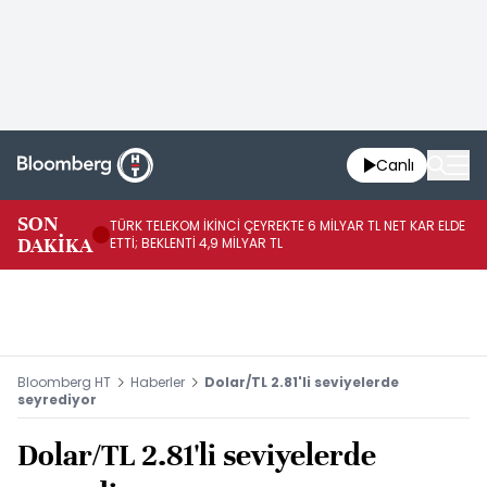
Canlı
SON
TÜRK TELEKOM İKİNCİ ÇEYREKTE 6 MİLYAR TL NET KAR ELDE
AB
DAKİKA
ETTİ; BEKLENTİ 4,9 MİLYAR TL
İR
Bloomberg HT
Haberler
Dolar/TL 2.81'li seviyelerde
seyrediyor
Dolar/TL 2.81'li seviyelerde