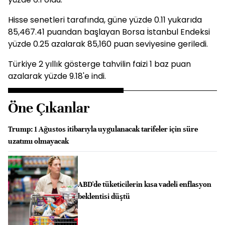
Hisse senetleri tarafında, güne yüzde 0.11 yukarıda
85,467.41 puandan başlayan Borsa İstanbul Endeksi
yüzde 0.25 azalarak 85,160 puan seviyesine geriledi.
Türkiye 2 yıllık gösterge tahvilin faizi 1 baz puan
azalarak yüzde 9.18'e indi.
Öne Çıkanlar
Trump: 1 Ağustos itibarıyla uygulanacak tarifeler için süre
uzatımı olmayacak
ABD'de tüketicilerin kısa vadeli enflasyon
beklentisi düştü