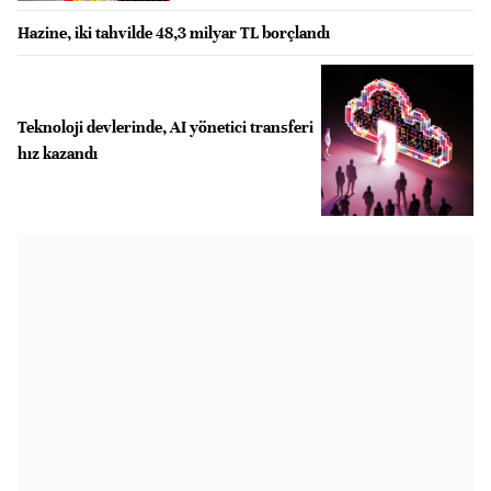
Hazine, iki tahvilde 48,3 milyar TL borçlandı
Teknoloji devlerinde, AI yönetici transferi
hız kazandı