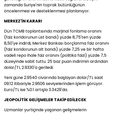
zamanda Suriye'nin toprak bütünlüğünün
öncelenmesi ve desteklenmesi planlanıyor.
MERKEZ'İN KARARI
Dün TCMB toplantısında marjinal fonlama oranını
(faiz koridorunun üst bandı) yüzde 8,75'ten yüzde
8,50'ye indirdi, Merkez Bankası borçlanma faiz oranını
(faiz koridorunun alt bandı) yüzde 7,25 ve bir hafta
vadeli repo ihale faiz oranını (politika faizi) yüzde 7,5
düzeyinde sabit tuttu. 25 baz puan indirimin ardından
dolar/TL 2.9330'a geriledi.
Yeni güne 2.9540 civarında başlayan dolar/TL saat
09:12 itibariyle 2.9606 seviyelerinden işlem görüyor.
Euro/TL ise %0.1 artışla 3.3429'da.
JEOPOLİTİK GELİŞMELER TAKİP EDİLECEK
Uzmanlar yurtiçinde yaşanan gelişmelerin