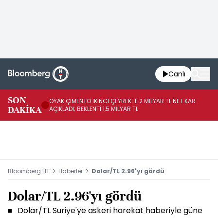
Canlı
İR
SON
OYAK ÇİMENTO İKİNCİ ÇEYREKTE 2 MİLYAR TL NET KAR
YÖ
DAKİKA
AÇIKLADI; BEKLENTİ 1,5 MİLYAR TL
OL
Bloomberg HT
Haberler
Dolar/TL 2.96'yı gördü
Dolar/TL 2.96'yı gördü
Dolar/TL Suriye'ye askeri harekat haberiyle güne