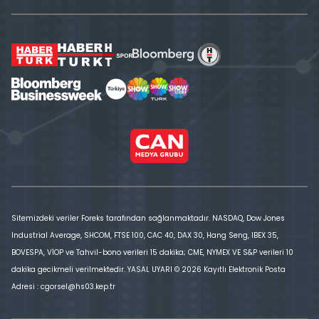
Sitemizdeki veriler Foreks tarafından sağlanmaktadır. NASDAQ, Dow Jones
Industrial Average, SHCOM, FTSE 100, CAC 40, DAX 30, Hang Seng, IBEX 35,
BOVESPA, VİOP ve Tahvil-bono verileri 15 dakika; CME, NYMEX VE S&P verileri 10
dakika gecikmeli verilmektedir. YASAL UYARI © 2026 Kayıtlı Elektronik Posta
Adresi : cgorsel@hs03.kep.tr