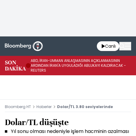
Canlı
ABD, İRAN-UMMAN ANLAŞMASININ AÇIKLANMASININ
AB
SON
ARDINDAN İRAN'A UYGULADIĞI ABLUKAYI KALDIRACAK -
GE
DAKİKA
REUTERS
UY
Bloomberg HT
Haberler
Dolar/TL 3.80 seviyelerinde
Dolar/TL düşüşte
Yıl sonu olması nedeniyle işlem hacminin azalması