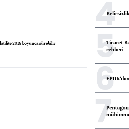
4
Belirsizli
5
Ticaret B
latilite 2018 boyunca sürebilir
rehberi
6
EPDK'dan 
7
Pentagon'
mühimmat 