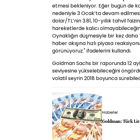
etmesi bekleniyor. Eğer bugün de ka
nedeniyle 3 Ocak’ta devam edilmesi 
dolar/TL’nin 3.81, 10-yıllık tahvil faiz
hareketlerde kalıcı olmayabileceği
Oynaklığın düşmesiyle bir kez daha T
haber akışına hızlı piyasa reaksiyon
görünüyoruz." ifadelerini kullandı.
Goldman Sachs bir raporunda 12 ayl
seviyesine yükselebileceğini öngördü
volatil seyrin 2018 boyunca sürebilec
Haberler
Goldman: Türk Lir