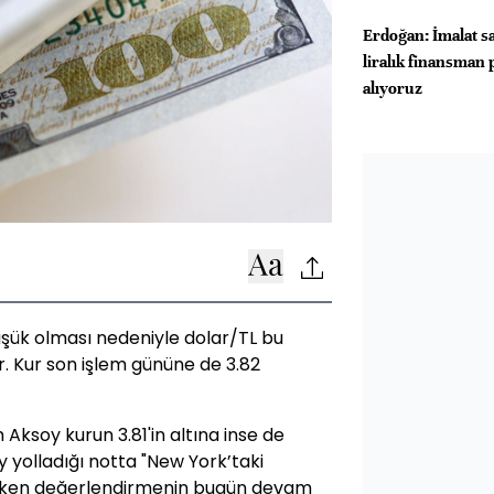
Erdoğan: İmalat s
liralık finansman 
alıyoruz
üşük olması nedeniyle dolar/TL bu
. Kur son işlem gününe de 3.82
Aksoy kurun 3.81'in altına inse de
oy yolladığı notta "New York’taki
azken değerlendirmenin bugün devam