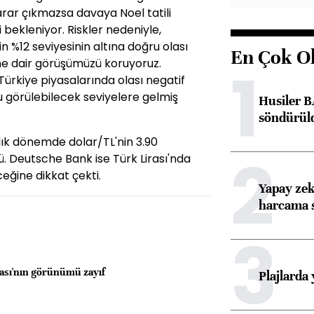
rar çıkmazsa davaya Noel tatili
bekleniyor. Riskler nedeniyle,
inin %12 seviyesinin altına doğru olası
En Çok O
ne dair görüşümüzü koruyoruz.
1
ürkiye piyasalarında olası negatif
u görülebilecek seviyelere gelmiş
Husiler B
söndürül
ık dönemde dolar/TL'nin 3.90
2
. Deutsche Bank ise Türk Lirası'nda
eğine dikkat çekti.
Yapay zek
harcama 
3
ası'nın görünümü zayıf
Plajlarda