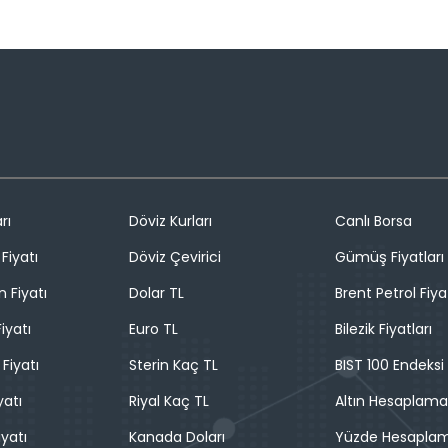
rı
Döviz Kurları
Canlı Borsa
Fiyatı
Döviz Çevirici
Gümüş Fiyatları
n Fiyatı
Dolar TL
Brent Petrol Fiya
iyatı
Euro TL
Bilezik Fiyatları
 Fiyatı
Sterin Kaç TL
BIST 100 Endeksi
yatı
Riyal Kaç TL
Altın Hesaplama
iyatı
Kanada Doları
Yüzde Hesapla