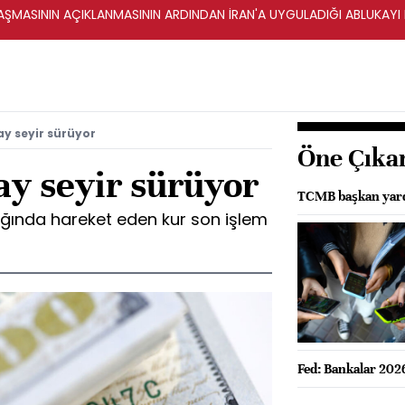
ŞMASININ AÇIKLANMASININ ARDINDAN İRAN'A UYGULADIĞI ABLUKAYI
ay seyir sürüyor
Öne Çıka
ay seyir sürüyor
TCMB başkan yardı
ğında hareket eden kur son işlem
Fed: Bankalar 2026