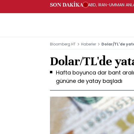
SON DAKİKA
ABD, İRAN-UMMAN ANLA
Bloomberg HT
Haberler
Dolar/TL'de yat
Dolar/TL'de yat
Hafta boyunca dar bant aralı
gününe de yatay başladı