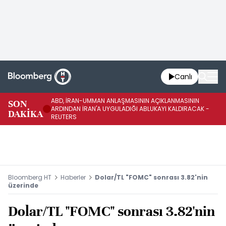
Canlı
ABD, İRAN-UMMAN ANLAŞMASININ AÇIKLANMASININ
AB
SON
ARDINDAN İRAN'A UYGULADIĞI ABLUKAYI KALDIRACAK -
GE
DAKİKA
REUTERS
UY
Bloomberg HT
Haberler
Dolar/TL "FOMC" sonrası 3.82'nin
üzerinde
Dolar/TL "FOMC" sonrası 3.82'nin