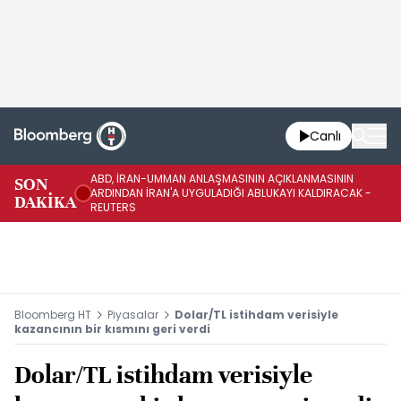
Canlı
ABD, İRAN-UMMAN ANLAŞMASININ AÇIKLANMASININ
AB
SON
ARDINDAN İRAN'A UYGULADIĞI ABLUKAYI KALDIRACAK -
GE
DAKİKA
REUTERS
UY
Bloomberg HT
Piyasalar
Dolar/TL istihdam verisiyle
kazancının bir kısmını geri verdi
Dolar/TL istihdam verisiyle