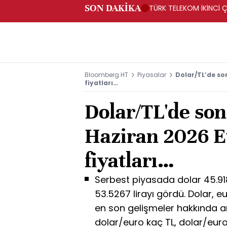
SON DAKİKA
TÜRK TELEKOM İKİNCİ Ç
Bloomberg HT
Piyasalar
Dolar/TL’de so
fiyatları…
Dolar/TL'de so
Haziran 2026 E
fiyatları…
Serbest piyasada dolar 45.918
53.5267 lirayı gördü. Dolar, eur
en son gelişmeler hakkında ar
dolar/euro kaç TL, dolar/euro