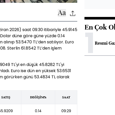
En Çok O
1
ran 2026) saat 09:30 itibariyle 45.9145
r. Dolar düne göre güne yüzde 0.14
n alınıp 53.5470 TL’den satılıyor. Euro
Resmi Ga
08. Sterlin 61.8542 TL’den işlem
049 TL'yi en düşük 45.8282 TL'yi
adı. Euro ise dün en yüksek 53.6531
em görürken günü 53.4834 TL olarak
SATIŞ
DEĞİŞİM%
SAAT
45.9209
0.14
09:29