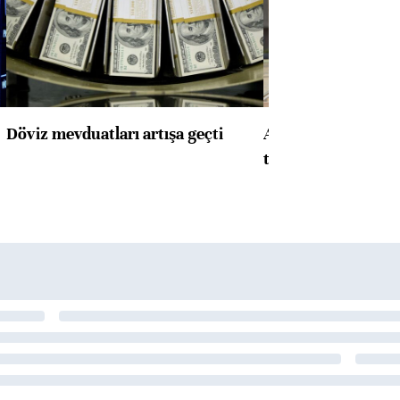
Döviz mevduatları artışa geçti
ABD'de konut başla
toparlandı