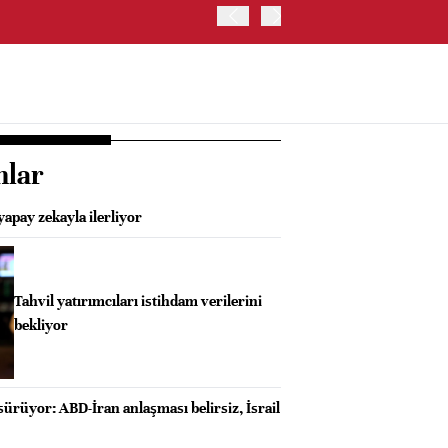
ABD HAZİNE BAKANLIĞI'NIN
nlar
yapay zekayla ilerliyor
Tahvil yatırımcıları istihdam verilerini
bekliyor
 sürüyor: ABD-İran anlaşması belirsiz, İsrail