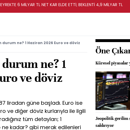
EYREKTE 6 MİLYAR TL NET KAR ELDE ETTİ; BEKLENTİ 4,9 MİLYAR TL
n durum ne? 1 Haziran 2026 Euro ve döviz
Öne Çıka
n durum ne? 1
Küresel piyasalar 
uro ve döviz
7 liradan güne başladı. Euro ise
o ve diğer döviz kurlarıyla ile ilgili
adığınız tüm detayları; 1
Jeopolitik gerilim
saldırıyor
 ne kadar? gibi merak edilenleri