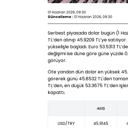
01 Haziran 2026, 09:30
Güncelleme :
01 Haziran 2026, 09:30
Serbest piyasada dolar bugün (1 Hazi
TL’den alınıp 45.9209 TL’ye satılıyo
yükselişle başladı. Euro 53.5313 TL’de
değişimi ise düne göre güne yüzde 0.
görüyor.
Öte yandan dün dolar en yüksek 45.9
görerek günü 45.8532 TL'den tamaml
TL’den, en düşük 53.3675 TL’den işl
kapattı.
ALIŞ
USD/TRY
45.9145