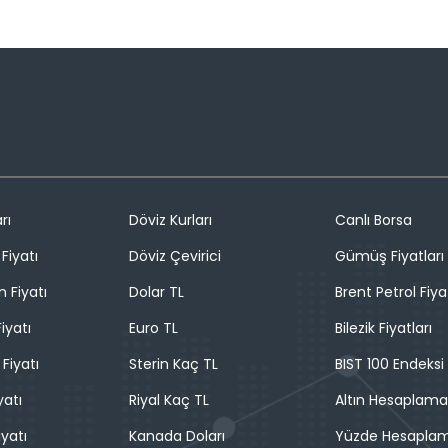
rı
Döviz Kurları
Canlı Borsa
Fiyatı
Döviz Çevirici
Gümüş Fiyatları
n Fiyatı
Dolar TL
Brent Petrol Fiya
iyatı
Euro TL
Bilezik Fiyatları
 Fiyatı
Sterin Kaç TL
BIST 100 Endeksi
yatı
Riyal Kaç TL
Altın Hesaplama
iyatı
Kanada Doları
Yüzde Hesapla