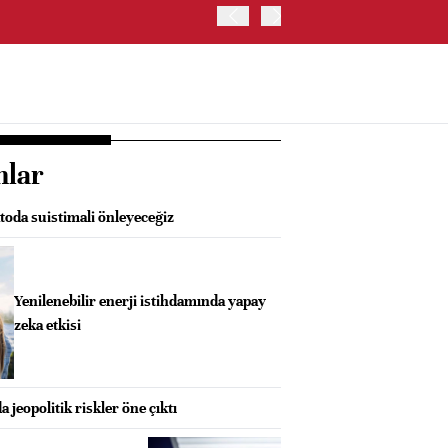
OYAK ÇİMENTO İKİNCİ ÇEY
nlar
oda suistimali önleyeceğiz
Yenilenebilir enerji istihdamında yapay
zeka etkisi
 jeopolitik riskler öne çıktı