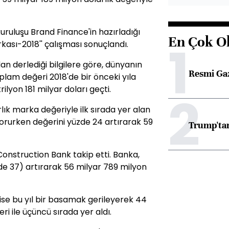
ruluşu Brand Finance'in hazırladığı
En Çok O
1
ası-2018'' çalışması sonuçlandı.
n derlediği bilgilere göre, dünyanın
Resmi Ga
lam değeri 2018'de bir önceki yıla
ilyon 181 milyar doları geçti.
2
lık marka değeriyle ilk sırada yer alan
i korurken değerini yüzde 24 artırarak 59
Trump'tan
Construction Bank takip etti. Banka,
zde 37) artırarak 56 milyar 789 milyon
ise bu yıl bir basamak gerileyerek 44
i ile üçüncü sırada yer aldı.