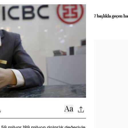
7 başlıkla geçen ha
5
59 milyar 189 milyon dolarlık değeriyle