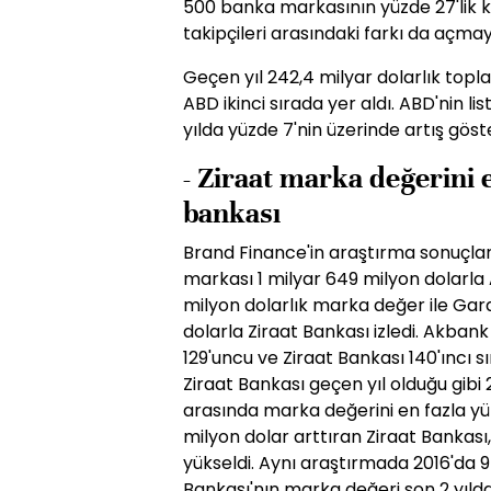
500 banka markasının yüzde 27'lik kı
takipçileri arasındaki farkı da açmay
Geçen yıl 242,4 milyar dolarlık topl
ABD ikinci sırada yer aldı. ABD'nin l
yılda yüzde 7'nin üzerinde artış göst
- Ziraat marka değerini 
bankası
Brand Finance'in araştırma sonuçlar
markası 1 milyar 649 milyon dolarla
milyon dolarlık marka değer ile Gara
dolarla Ziraat Bankası izledi. Akbank
129'uncu ve Ziraat Bankası 140'ıncı sı
Ziraat Bankası geçen yıl olduğu gibi
arasında marka değerini en fazla yü
milyon dolar arttıran Ziraat Bankas
yükseldi. Aynı araştırmada 2016'da 9
Bankası'nın marka değeri son 2 yıld