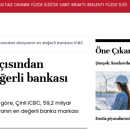
I FAİZ ORANINI YÜZDE 6,50'DE SABİT BIRAKTI; BEKLENTİ YÜZDE 6,50
ısından dünyanın en değerli bankası ICBC
Öne Çıka
çısından
Şimşek: Konkordat
ğerli bankası
öre, Çinli ICBC, 59,2 milyar
yanın en değerli banka markası
Emtia piyasalarında