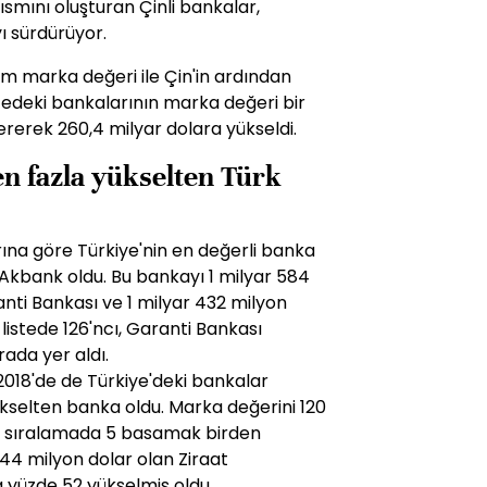
smını oluşturan Çinli bankalar,
ı sürdürüyor.
am marka değeri ile Çin'in ardından
istedeki bankalarının marka değeri bir
ererek 260,4 milyar dolara yükseldi.
en fazla yükselten Türk
ına göre Türkiye'nin en değerli banka
 Akbank oldu. Bu bankayı 1 milyar 584
nti Bankası ve 1 milyar 432 milyon
 listede 126'ncı, Garanti Bankası
rada yer aldı.
 2018'de de Türkiye'deki bankalar
kselten banka oldu. Marka değerini 120
ı, sıralamada 5 basamak birden
44 milyon dolar olan Ziraat
a yüzde 52 yükselmiş oldu.