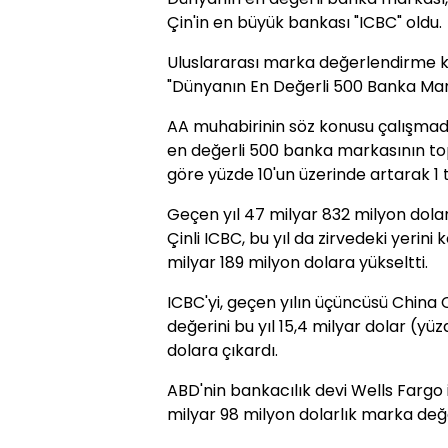
Çin'in en büyük bankası "ICBC" oldu.
Uluslararası marka değerlendirme ku
"Dünyanın En Değerli 500 Banka Mark
AA muhabirinin söz konusu çalışmada
en değerli 500 banka markasının top
göre yüzde 10'un üzerinde artarak 1 tr
Geçen yıl 47 milyar 832 milyon dolar
Çinli ICBC, bu yıl da zirvedeki yerin
milyar 189 milyon dolara yükseltti.
ICBC'yi, geçen yılın üçüncüsü China 
değerini bu yıl 15,4 milyar dolar (yü
dolara çıkardı.
ABD'nin bankacılık devi Wells Fargo 
milyar 98 milyon dolarlık marka değer