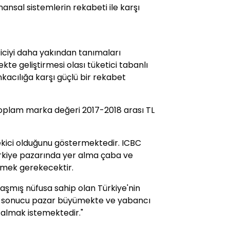
finansal sistemlerin rekabeti ile karşı
eticiyi daha yakından tanımaları
ekte geliştirmesi olası tüketici tabanlı
nkacılığa karşı güçlü bir rekabet
toplam marka değeri 2017-2018 arası TL
ekici olduğunu göstermektedir. ICBC
rkiye pazarında yer alma çaba ve
rmek gerekecektir.
aşmış nüfusa sahip olan Türkiye'nin
sı sonucu pazar büyümekte ve yabancı
 almak istemektedir."