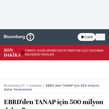
Canlı
SON
TÜRKİYE, SUUDİ ARABİSTAN VE PAKİSTAN ÜÇLÜ SAVUNMA
TR
DAKİKA
ANLAŞMASI İMZALADI
BN
Bloomberg HT
Haberler
EBRD'den TANAP için 500 milyon
dolar finansman
EBRD'den TANAP için 500 milyon