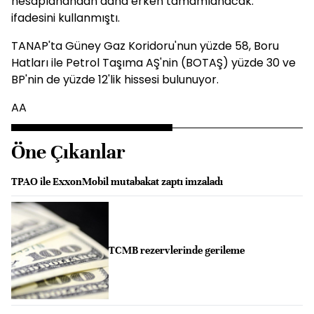
hesaplanandan daha erken tamamlanacak."
ifadesini kullanmıştı.
TANAP'ta Güney Gaz Koridoru'nun yüzde 58, Boru
Hatları ile Petrol Taşıma AŞ'nin (BOTAŞ) yüzde 30 ve
BP'nin de yüzde 12'lik hissesi bulunuyor.
AA
Öne Çıkanlar
TPAO ile ExxonMobil mutabakat zaptı imzaladı
TCMB rezervlerinde gerileme