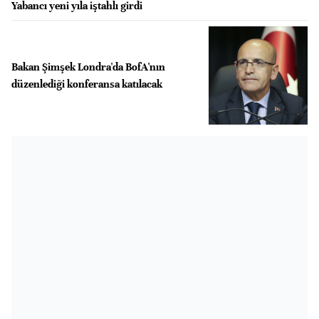
Yabancı yeni yıla iştahlı girdi
Bakan Şimşek Londra'da BofA'nın
düzenlediği konferansa katılacak