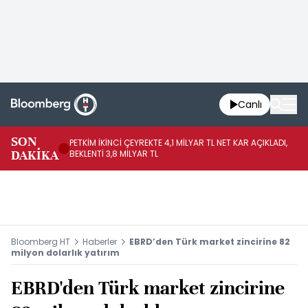
Canlı
SON
PETKİM İKİNCİ ÇEYREKTE 4,1 MİLYAR TL NET KAR AÇIKLADI,
İR
DAKİKA
BEKLENTİ 3,8 MİLYAR TL
UY
Bloomberg HT
Haberler
EBRD’den Türk market zincirine 82
milyon dolarlık yatırım
EBRD'den Türk market zincirine