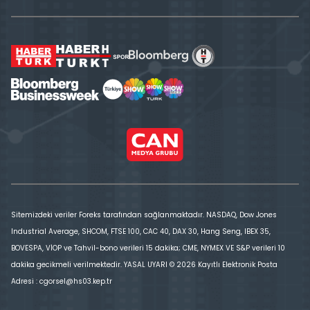
Sitemizdeki veriler Foreks tarafından sağlanmaktadır. NASDAQ, Dow Jones
Industrial Average, SHCOM, FTSE 100, CAC 40, DAX 30, Hang Seng, IBEX 35,
BOVESPA, VİOP ve Tahvil-bono verileri 15 dakika; CME, NYMEX VE S&P verileri 10
dakika gecikmeli verilmektedir. YASAL UYARI © 2026 Kayıtlı Elektronik Posta
Adresi : cgorsel@hs03.kep.tr