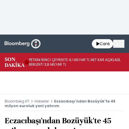
Canlı
SON
PETKİM İKİNCİ ÇEYREKTE 4,1 MİLYAR TL NET KAR AÇIKLADI,
İR
DAKİKA
BEKLENTİ 3,8 MİLYAR TL
UY
Bloomberg HT
Haberler
Eczacıbaşı'ndan Bozüyük'te 45
milyon euroluk yeni yatırım
Eczacıbaşı'ndan Bozüyük'te 45