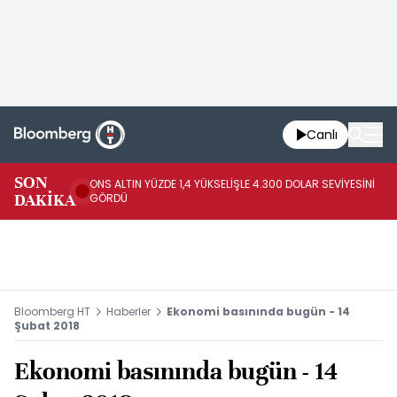
Canlı
SK
SON
ONS ALTIN YÜZDE 1,4 YÜKSELİŞLE 4.300 DOLAR SEVİYESİNİ
GE
DAKİKA
GÖRDÜ
DO
Bloomberg HT
Haberler
Ekonomi basınında bugün - 14
Şubat 2018
Ekonomi basınında bugün - 14