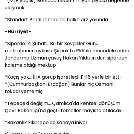
*(MLP Sağlık) Borsada hedef 1 trilyon piyasa değerine
ulaşmak
*Standart Profil Londra'da halka arz yolunda
-Hürriyet-
*Siperde 14 Şubat... Bu bir Sevgililer Günü
mektubunun öyküsü. Şırnak'ta PKK ile mücadele eden
Jandarma Uzman çavuş Hakan Yıldız'ın dün siperden
kaleme aldığı mektup
*Kaçış yok... İHA görüp işaretledi, F-16 yerle bir etti
*(Cumhurbaşkanı Erdoğan) Bunlar hiç Osmanlı
tokadı yememiş
*Tepedeki değişim... Çamlıca'da kentsel dönüşüm
Çevr Bakanlığı'na geçti, temeller mayısta atılacak
*Bakanlık Fikirtepe'de sahaya iniyor