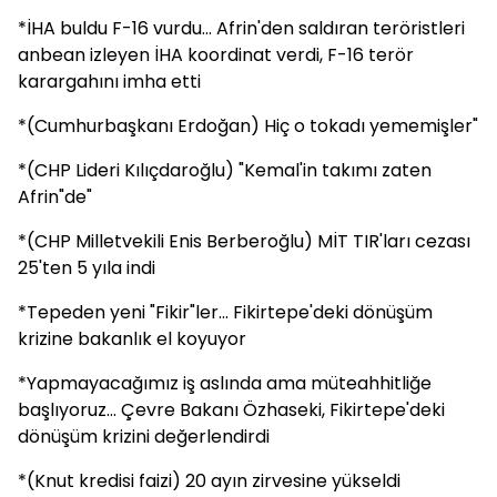
*İHA buldu F-16 vurdu... Afrin'den saldıran teröristleri
anbean izleyen İHA koordinat verdi, F-16 terör
karargahını imha etti
*(Cumhurbaşkanı Erdoğan) Hiç o tokadı yememişler"
*(CHP Lideri Kılıçdaroğlu) "Kemal'in takımı zaten
Afrin"de"
*(CHP Milletvekili Enis Berberoğlu) MİT TIR'ları cezası
25'ten 5 yıla indi
*Tepeden yeni "Fikir"ler... Fikirtepe'deki dönüşüm
krizine bakanlık el koyuyor
*Yapmayacağımız iş aslında ama müteahhitliğe
başlıyoruz... Çevre Bakanı Özhaseki, Fikirtepe'deki
dönüşüm krizini değerlendirdi
*(Knut kredisi faizi) 20 ayın zirvesine yükseldi