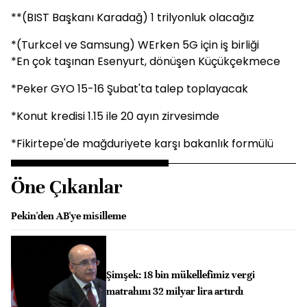
**(BIST Başkanı Karadağ) 1 trilyonluk olacağız
*(Turkcel ve Samsung) WErken 5G için iş birliği
*En çok taşınan Esenyurt, dönüşen Küçükçekmece
*Peker GYO 15-16 Şubat'ta talep toplayacak
*Konut kredisi 1.15 ile 20 ayın zirvesimde
*Fikirtepe'de mağduriyete karşı bakanlık formülü
Öne Çıkanlar
Pekin'den AB'ye misilleme
Şimşek: 18 bin mükellefimiz vergi
matrahını 32 milyar lira artırdı