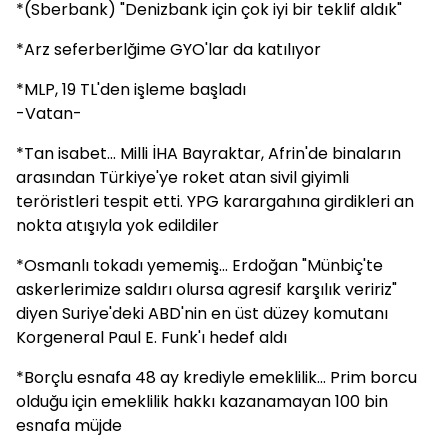
*(Sberbank) "Denizbank için çok iyi bir teklif aldık"
*Arz seferberlğime GYO'lar da katılıyor
*MLP, 19 TL'den işleme başladı
-Vatan-
*Tan isabet... Milli İHA Bayraktar, Afrin'de binaların
arasından Türkiye'ye roket atan sivil giyimli
teröristleri tespit etti. YPG karargahına girdikleri an
nokta atışıyla yok edildiler
*Osmanlı tokadı yememiş... Erdoğan "Münbiç'te
askerlerimize saldırı olursa agresif karşılık veririz"
diyen Suriye'deki ABD'nin en üst düzey komutanı
Korgeneral Paul E. Funk'ı hedef aldı
*Borçlu esnafa 48 ay krediyle emeklilik... Prim borcu
olduğu için emeklilik hakkı kazanamayan 100 bin
esnafa müjde