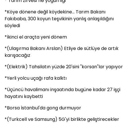
*"Tarım Zirvesi"ne yoğun ilgi
*Köye dönene değil köydekine... Tarım Bakanı
Fakıbaba, 300 koyun teşvikinin yanlış anlaşıldığını
söyledi
*İkinci el araçta yeni dönem
*(Ulaşırma Bakanı Arslan) Etliye de sütlüye de artık
karışacağız
*(Elektrik) Tahsilatın yüzde 20'sini "korsan"lar yapıyor
*Yerli yolcu uçağı rafa kalktı
*Üçüncü havalimanı inşaatında bugüne kadar 27 işçi
hayatını kaybetti
*Borsa İstanbul'da gong durmuyor
*(Turkcell ve Samsung) 5G'yi birlikte geliştirecekler