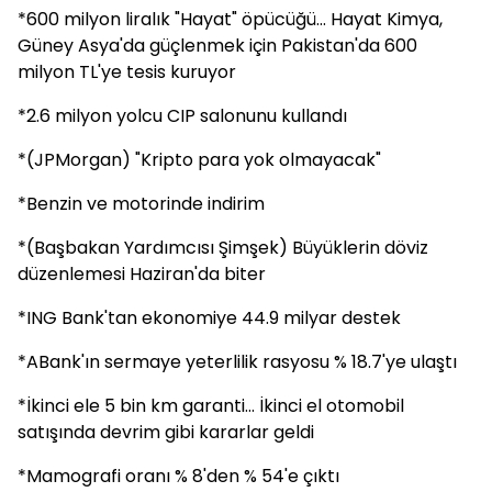
*600 milyon liralık "Hayat" öpücüğü... Hayat Kimya,
Güney Asya'da güçlenmek için Pakistan'da 600
milyon TL'ye tesis kuruyor
*2.6 milyon yolcu CIP salonunu kullandı
*(JPMorgan) "Kripto para yok olmayacak"
*Benzin ve motorinde indirim
*(Başbakan Yardımcısı Şimşek) Büyüklerin döviz
düzenlemesi Haziran'da biter
*ING Bank'tan ekonomiye 44.9 milyar destek
*ABank'ın sermaye yeterlilik rasyosu % 18.7'ye ulaştı
*İkinci ele 5 bin km garanti... İkinci el otomobil
satışında devrim gibi kararlar geldi
*Mamografi oranı % 8'den % 54'e çıktı